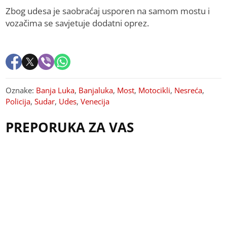
Zbog udesa je saobraćaj usporen na samom mostu i
vozačima se savjetuje dodatni oprez.
Oznake:
Banja Luka
,
Banjaluka
,
Most
,
Motocikli
,
Nesreća
,
Policija
,
Sudar
,
Udes
,
Venecija
PREPORUKA ZA VAS