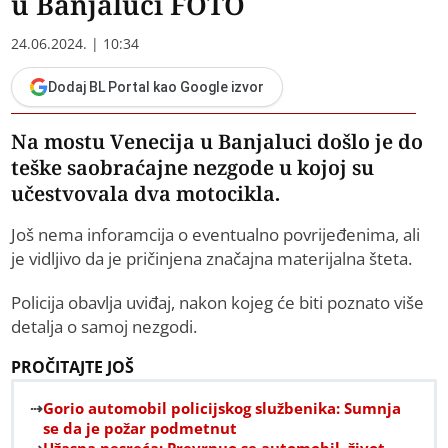
u Banjaluci FOTO
24.06.2024. | 10:34
Dodaj BL Portal kao Google izvor
Na mostu Venecija u Banjaluci došlo je do
teške saobraćajne nezgode u kojoj su
učestvovala dva motocikla.
Još nema inforamcija o eventualno povrijeđenima, ali
je vidljivo da je pričinjena značajna materijalna šteta.
Policija obavlja uviđaj, nakon kojeg će biti poznato više
detalja o samoj nezgodi.
PROČITAJTE JOŠ
Gorio automobil policijskog službenika: Sumnja
se da je požar podmetnut