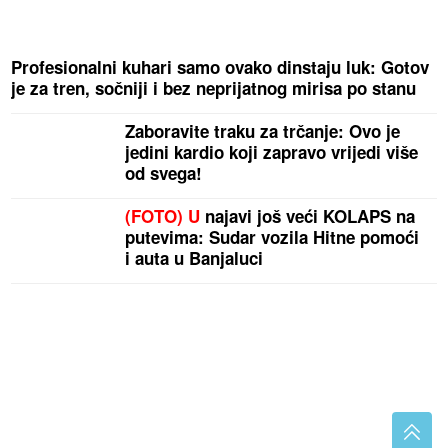
Profesionalni kuhari samo ovako dinstaju luk: Gotov
je za tren, sočniji i bez neprijatnog mirisa po stanu
Zaboravite traku za trčanje: Ovo je
jedini kardio koji zapravo vrijedi više
od svega!
(FOTO) U
najavi još veći KOLAPS na
putevima: Sudar vozila Hitne pomoći
i auta u Banjaluci