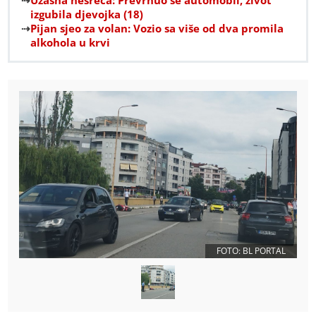
Užasna nesreća: Prevrnuo se automobil, život
izgubila djevojka (18)
Pijan sjeo za volan: Vozio sa više od dva promila
alkohola u krvi
FOTO: BL PORTAL