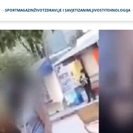
O
SPORT
MAGAZIN
ŽIVOT
ZDRAVLJE I SAVJETI
ZANIMLJIVOSTI
TEHNOLOGIJA