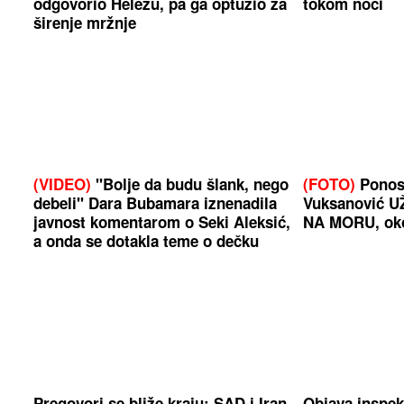
odgovorio Helezu, pa ga optužio za
tokom noći
širenje mržnje
(VIDEO)
"Bolje da budu šlank, nego
(FOTO)
Ponos
debeli" Dara Bubamara iznenadila
Vuksanović 
javnost komentarom o Seki Aleksić,
NA MORU, oko 
a onda se dotakla teme o dečku
Pregovori se bliže kraju: SAD i Iran
Objava inspek