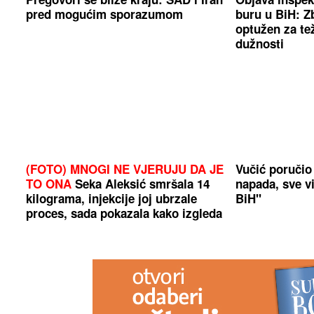
pred mogućim sporazumom
buru u BiH: Z
optužen za te
dužnosti
(FOTO) MNOGI NE VJERUJU DA JE
Vučić poručio
TO ONA
Seka Aleksić smršala 14
napada, sve v
kilograma, injekcije joj ubrzale
BiH"
proces, sada pokazala kako izgleda
u bikiniju