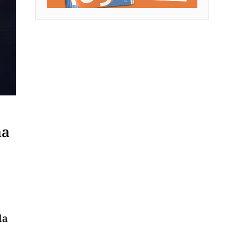
na
la