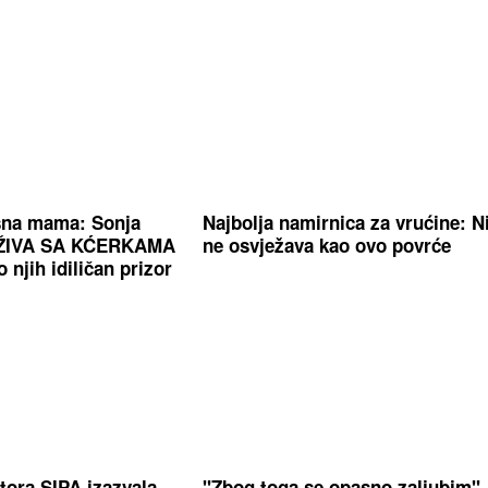
na mama: Sonja
Najbolja namirnica za vrućine: N
UŽIVA SA KĆERKAMA
ne osvježava kao ovo povrće
njih idiličan prizor
tora SIPA izazvala
"Zbog toga se opasno zaljubim"