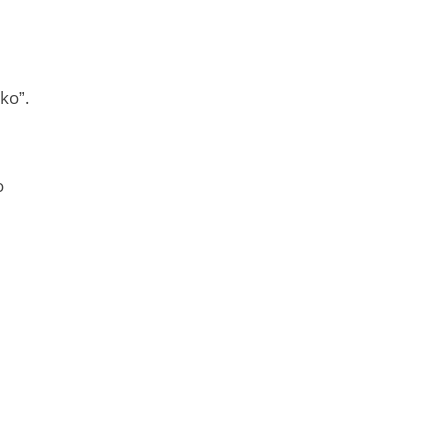
ko”.
o