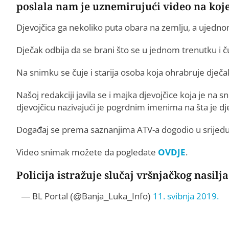
poslala nam je uznemirujući video na koj
Djevojčica ga nekoliko puta obara na zemlju, a ujednom
Dječak odbija da se brani što se u jednom trenutku i ču
Na snimku se čuje i starija osoba koja ohrabruje dječak
Našoj redakciji javila se i majka djevojčice koja je na
djevojčicu nazivajući je pogrdnim imenima na šta je dj
Događaj se prema saznanjima ATV-a dogodio u srijedu
Video snimak možete da pogledate
OVDJE
.
Policija istražuje slučaj vršnjačkog nasilj
— BL Portal (@Banja_Luka_Info)
11. svibnja 2019.