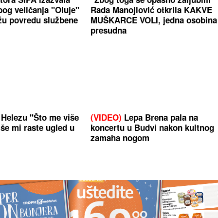
bog veličanja "Oluje"
Rada Manojlović otkrila KAKVE
žu povredu službene
MUŠKARCE VOLI, jedna osobina 
presudna
 Helezu "Što me više
(VIDEO)
Lepa Brena pala na
iše mi raste ugled u
koncertu u Budvi nakon kultnog
zamaha nogom