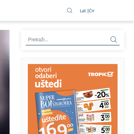
Lat
Ćir