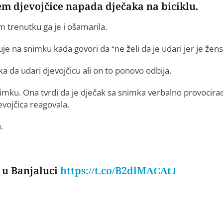
em djevojčice napada dječaka na biciklu.
 trenutku ga je i ošamarila.
je na snimku kada govori da “ne želi da je udari jer je žens
a da udari djevojčicu ali on to ponovo odbija.
 snimku. Ona tvrdi da je dječak sa snimka verbalno provocira
evojčica reagovala.
.
a u Banjaluci
https://t.co/B2dlMACAtJ