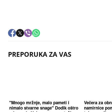
PREPORUKA ZA VAS
"Mnogo mržnje, malo pameti i
Večera za obn
nimalo stvarne snage" Dodik oštro
namirnice po