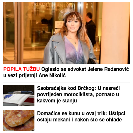
POPILA TUŽBU
Oglasio se advokat Jelene Radanović
u vezi prijetnji Ane Nikolić
Saobraćajka kod Brčkog: U nesreći
povrijeđen motociklista, poznato u
kakvom je stanju
Domaćice se kunu u ovaj trik: Uštipci
ostaju mekani i nakon što se ohlade