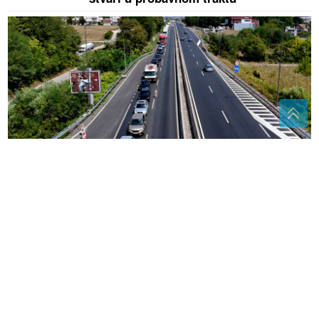
(FOTO)
Vikend, jutro i radovi na putu: Na ulazu u
Banjaluku već se stvara gužva, evo gdje je kolona
duga 700 metara
"VARA LJUDE I IZNUĐUJE NOVAC"
Poznati glumac na meti prevare,
napravljen lažni profil sa njegovim
imenom
Nataša Bekvalac poslala važnu