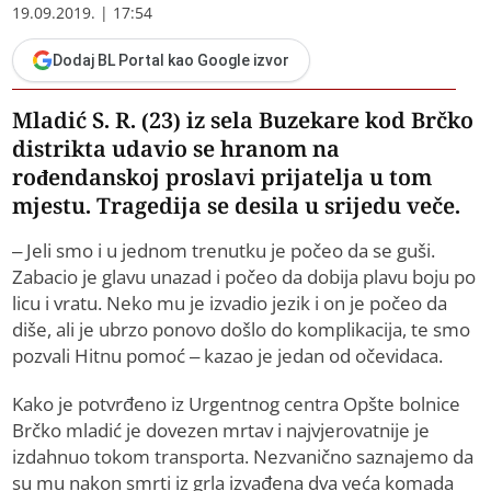
19.09.2019. | 17:54
Dodaj BL Portal kao Google izvor
Mladić S. R. (23) iz sela Buzekare kod Brčko
distrikta udavio se hranom na
rođendanskoj proslavi prijatelja u tom
mjestu. Tragedija se desila u srijedu veče.
– Jeli smo i u jednom trenutku je počeo da se guši.
Zabacio je glavu unazad i počeo da dobija plavu boju po
licu i vratu. Neko mu je izvadio jezik i on je počeo da
diše, ali je ubrzo ponovo došlo do komplikacija, te smo
pozvali Hitnu pomoć – kazao je jedan od očevidaca.
Kako je potvrđeno iz Urgentnog centra Opšte bolnice
Brčko mladić je dovezen mrtav i najvjerovatnije je
izdahnuo tokom transporta. Nezvanično saznajemo da
su mu nakon smrti iz grla izvađena dva veća komada