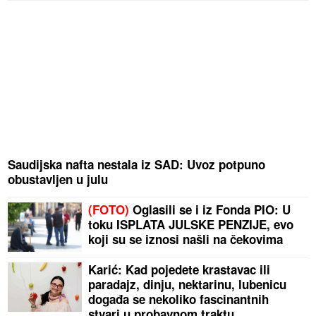
Saudijska nafta nestala iz SAD: Uvoz potpuno
obustavljen u julu
(FOTO)
Oglasili se i iz Fonda PIO: U
toku ISPLATA JULSKE PENZIJE, evo
koji su se iznosi našli na čekovima
Karić: Kad pojedete krastavac ili
paradajz, dinju, nektarinu, lubenicu
događa se nekoliko fascinantnih
stvari u probavnom traktu