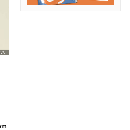
IVA
kom