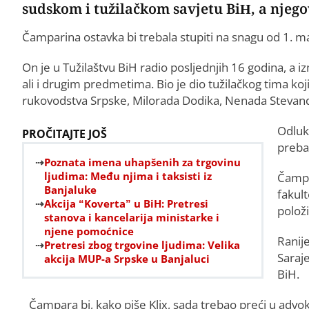
sudskom i tužilačkom savjetu BiH, a njego
Čamparina ostavka bi trebala stupiti na snagu od 1. ma
On je u Tužilaštvu BiH radio posljednjih 16 godina, a
ali i drugim predmetima. Bio je dio tužilačkog tima koj
rukovodstva Srpske, Milorada Dodika, Nenada Stevandi
Odluk
PROČITAJTE JOŠ
preba
Poznata imena uhapšenih za trgovinu
ljudima: Među njima i taksisti iz
Čampa
Banjaluke
fakult
Akcija “Koverta” u BiH: Pretresi
polož
stanova i kancelarija ministarke i
njene pomoćnice
Ranij
Pretresi zbog trgovine ljudima: Velika
Saraj
akcija MUP-a Srpske u Banjaluci
BiH.
Čampara bi, kako piše Klix, sada trebao preći u advo