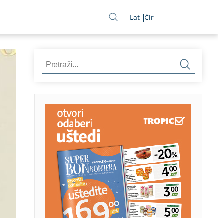
Lat
Ćir