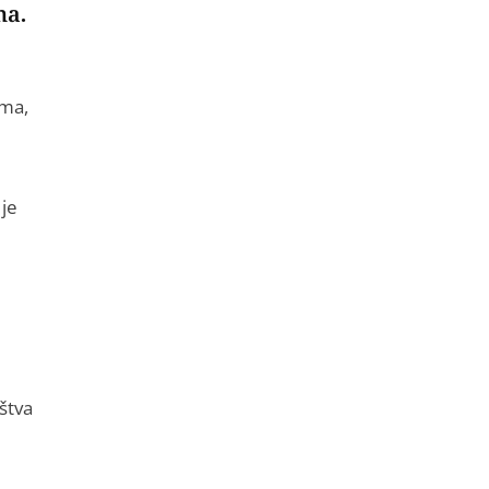
na.
zma,
je
štva