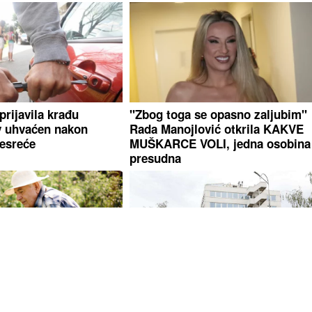
prijavila krađu
"Zbog toga se opasno zaljubim"
 uhvaćen nakon
Rada Manojlović otkrila KAKVE
esreće
MUŠKARCE VOLI, jedna osobina 
presudna
avgustu i berite svježe
Čvrsta namjera ili PREDIZBORNI
jeseni
trik: Može li Srpska uticati na