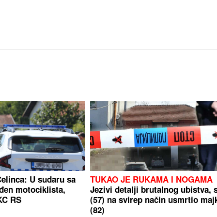
elinca: U sudaru sa
TUKAO JE RUKAMA I NOGAMA
đen motociklista,
Jezivi detalji brutalnog ubistva, 
KC RS
(57) na svirep način usmrtio maj
(82)