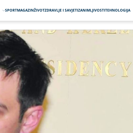
O
SPORT
MAGAZIN
ŽIVOT
ZDRAVLJE I SAVJETI
ZANIMLJIVOSTI
TEHNOLOGIJA