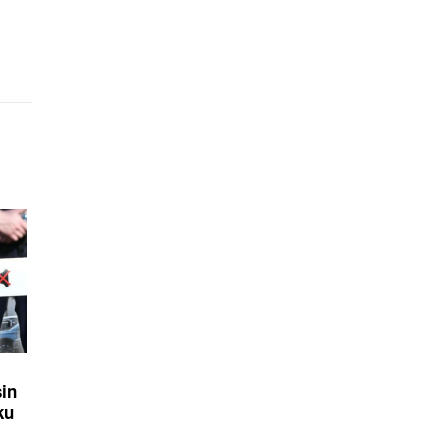
sin
ku