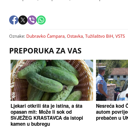
Oznake:
Dubravko Čampara
,
Ostavka
,
Tužilaštvo BiH
,
VSTS
PREPORUKA ZA VAS
Ljekari otkrili šta je istina, a šta
Nesreća kod Č
opasan mit: Može li sok od
autom povrije
SVJEŽEG KRASTAVCA da istopi
prebačen u U
kamen u bubregu