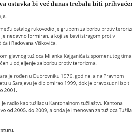
va ostavka bi već danas trebala biti prihvaće
ja.
 između ostalog rukovodio je grupom za borbu protiv terori
i je nedavno formiran, a koji se bavi istragom protiv
ća i Radovana Viškovića.
om glavnog tužioca Milanka Kajganića iz spomenutog tima 
čen u odjeljenje za borbu protiv terorizma.
ra je rođen u Dubrovniku 1976. godine, a na Pravnom
etu u Sarajevu je diplomirao 1999, dok je pravosudni ispit
io 2001.
e je radio kao tužilac u Kantonalnom tužilaštvu Kantona
evo od 2005. do 2009, a onda je imenovan za tužioca Tužila
katuru.