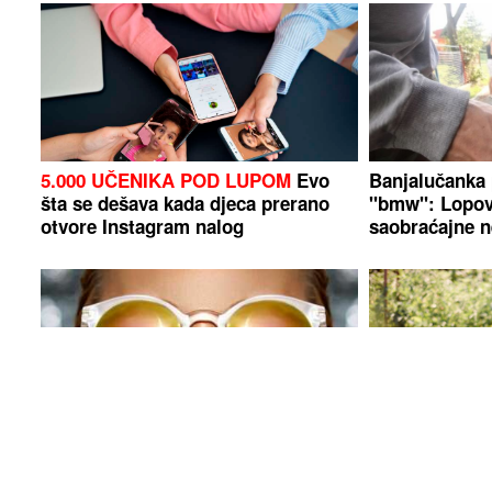
5.000 UČENIKA POD LUPOM
Evo
Banjalučanka 
šta se dešava kada djeca prerano
"bmw": Lopov
otvore Instagram nalog
saobraćajne n
Ovim horoskopskim znakovima
Posijte ovo u 
august donosi najviše sreće
povrće cijele 