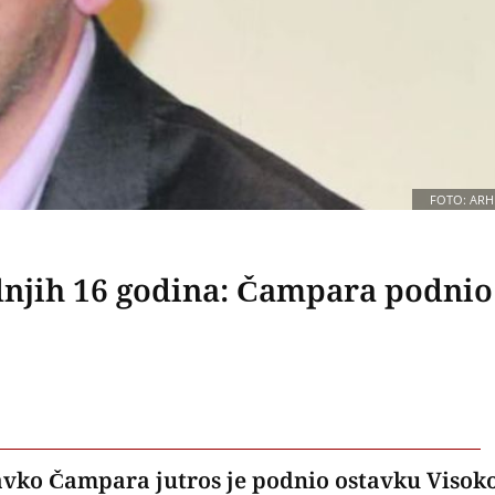
FOTO: ARH
ednjih 16 godina: Čampara podnio
ravko Čampara jutros je podnio ostavku Viso