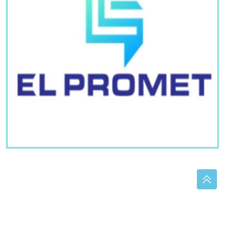
Značajan interes za besplatno putno
osiguranje za boravak izvan BiH
"Caka" je u ovome: Ako želite da
burek bude hrskav onda uradite ovo
prije stavljanja u rernu
Istraga o napadu na Davora Dabića u Istočnom
Sarajevu: Evo kakvu MJERU ZABRANE je sud