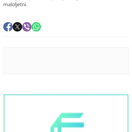
maloljetni.
PREPORUKA ZA VAS
Netflixova teen drama vraća se sa novom sezonom