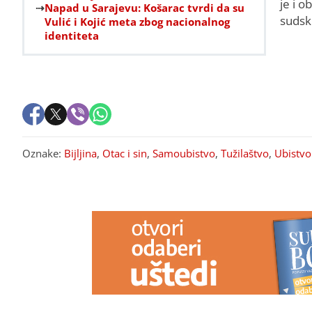
je i o
Napad u Sarajevu: Košarac tvrdi da su
sudsk
Vulić i Kojić meta zbog nacionalnog
identiteta
Oznake:
Bijljina
,
Otac i sin
,
Samoubistvo
,
Tužilaštvo
,
Ubistvo
PREPORUKA ZA VAS