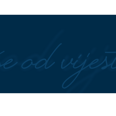
ija, da nemaš možda
Kolaps u Banjaluci: Semafori na
dno pitanje potpuno
ključnim raskrsnicama ponovo 
nicu Elite, njena
RADE
la hit
e u domu Elme
Ulaze u najvažniju ljubavnu prič
og ovog brani kćerki
godine: Ova 4 znaka pronalaze
bogataša iz Katara
svoju srodnu dušu u augustu 202