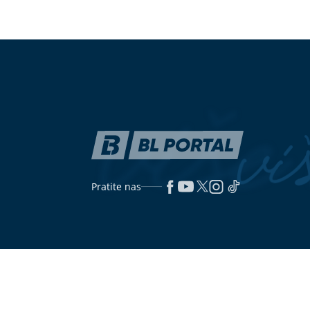
Porodila se pjevačica "Zvezda
(VIDEO)
"Stan
Granda": Na svijet DONIJELA SINA,
sutlijaš?" Je
roditelji dali ime sa moćnim
zateklo pobjed
značenjem
reakcija posta
Nije disala, nije imala puls, a
Veliko slavlj
zjenice su joj bile potpuno sužene:
Sinanović: Zb
Užas na bazenu, djevojčicu (7)
da se uda za 
usisao vakuum