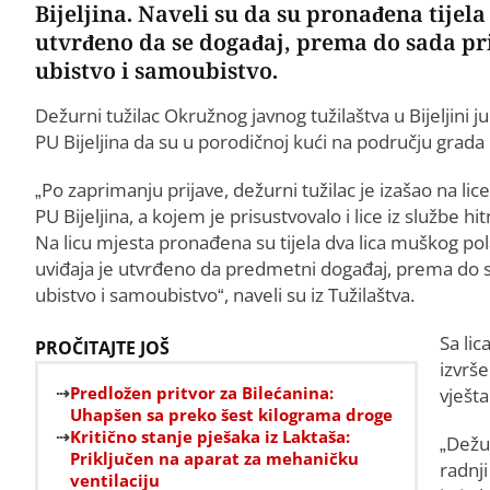
Bijeljina. Naveli su da su pronađena tijela 
utvrđeno da se događaj, prema do sada pr
ubistvo i samoubistvo.
Dežurni tužilac Okružnog javnog tužilaštva u Bijeljini j
PU Bijeljina da su u porodičnoj kući na području grada
„Po zaprimanju prijave, dežurni tužilac je izašao na lice 
PU Bijeljina, a kojem je prisustvovalo i lice iz službe 
Na licu mjesta pronađena su tijela dva lica muškog pola
uviđaja je utvrđeno da predmetni događaj, prema do s
ubistvo i samoubistvo“, naveli su iz Tužilaštva.
Sa lic
PROČITAJTE JOŠ
izvrše
Predložen pritvor za Bilećanina:
vješta
Uhapšen sa preko šest kilograma droge
Kritično stanje pješaka iz Laktaša:
„Dežu
Priključen na aparat za mehaničku
radnji
ventilaciju