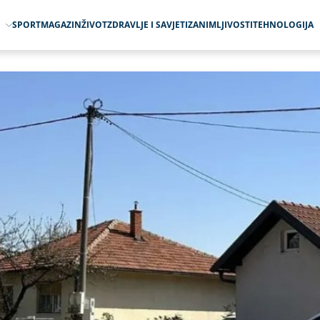
O
SPORT
MAGAZIN
ŽIVOT
ZDRAVLJE I SAVJETI
ZANIMLJIVOSTI
TEHNOLOGIJA