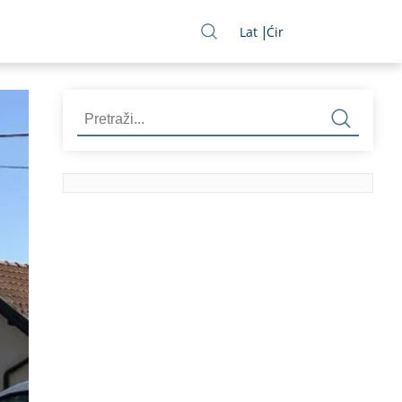
Lat
Ćir