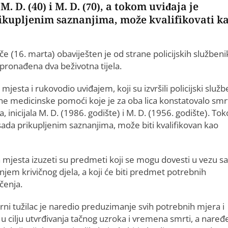
M. D. (40) i M. D. (70), a tokom uviđaja je
ikupljenim saznanjima, može kvalifikovati k
uče (16. marta) obaviješten je od strane policijskih službeni
 pronađena dva beživotna tijela.
mjesta i rukovodio uviđajem, koji su izvršili policijski služb
hitne medicinske pomoći koje je za oba lica konstatovalo smr
, inicijala M. D. (1986. godište) i M. D. (1956. godište). To
ada prikupljenim saznanjima, može biti kvalifikovan kao
a mjesta izuzeti su predmeti koji se mogu dovesti u vezu sa
njem krivičnog djela, a koji će biti predmet potrebnih
čenja.
rni tužilac je naredio preduzimanje svih potrebnih mjera i
 u cilju utvrđivanja tačnog uzroka i vremena smrti, a nare