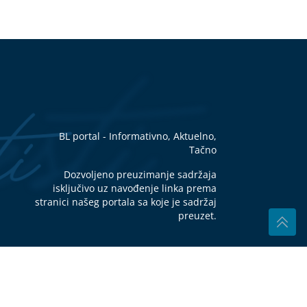
NE
u
6.