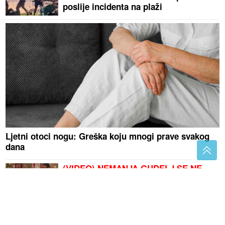
poslije incidenta na plaži
Ljetni otoci nogu: Greška koju mnogi prave svakog
dana
(VIDEO) NEMANJA GUDELJ SE NE
ODVAJA OD SINA
Ponosni tata gura
kolica dok Ilijan spava, Anastasija
objavom raznježila sve
Evo kako preskakanje doručka utiče