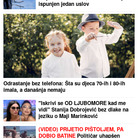
ispunjen jedan uslov
Odrastanje bez telefona: Šta su djeca 70-ih i 80-ih
imala, a današnja nemaju
"Iskrivi se OD LJUBOMORE kad me
vidi" Stanija Dobrojević bez dlake na
jeziku o Maji Marinković
(VIDEO) PRIJETIO PIŠTOLJEM, PA
DOBIO BATINE
Političar uhapšen