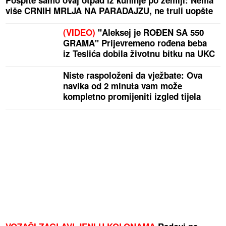
Pospite samo ovaj otpad iz kuhinje po zemlji: Nema
više CRNIH MRLJA NA PARADAJZU, ne truli uopšte
(VIDEO)
"Aleksej je ROĐEN SA 550
GRAMA" Prijevremeno rođena beba
iz Teslića dobila životnu bitku na UKC
Niste raspoloženi da vježbate: Ova
navika od 2 minuta vam može
kompletno promijeniti izgled tijela