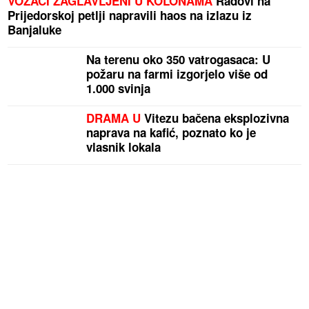
VOZAČI ZAGLAVLJENI U KOLONAMA
Radovi na
Prijedorskoj petlji napravili haos na izlazu iz
Banjaluke
Na terenu oko 350 vatrogasaca: U
požaru na farmi izgorjelo više od
1.000 svinja
DRAMA U
Vitezu bačena eksplozivna
naprava na kafić, poznato ko je
vlasnik lokala