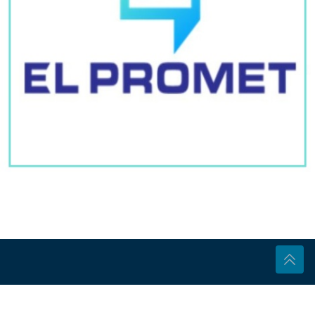
Sutra se sastaje sa Vučićem: Volodimir Zelenski
stigao u Beograd
(VIDEO) UPOZORENJE KUPAČIMA
ZBOG OPASNE BAKTERIJE
Pet
osoba preminulo, evo gdje je situacija
najkritičnija
Netflixova teen drama vraća se sa
novom sezonom