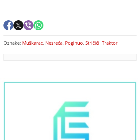
Oznake:
Muškarac
,
Nesreća
,
Poginuo
,
Stričići
,
Traktor
PREPORUKA ZA VAS