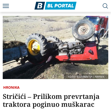
FOTO: ILUSTRACIJA / ARHIVA
HRONIKA
Stričići – Prilikom prevrtanja
traktora poginuo muškarac