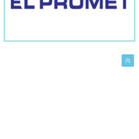
Pratite nas
BL portal - Informativno, Aktuelno, Tačno