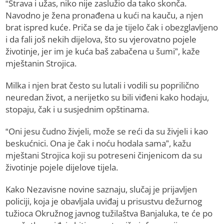
“Strava i užas, niko nije zaslužio da tako skonča.
Navodno je žena pronađena u kući na kauču, a njen
brat ispred kuće. Priča se da je tijelo čak i obezglavljeno
i da fali još nekih dijelova, što su vjerovatno pojele
životinje, jer im je kuća baš zabačena u šumi”, kaže
mještanin Strojica.
Milka i njen brat često su lutali i vodili su poprilično
neuredan život, a nerijetko su bili viđeni kako hodaju,
stopaju, čak i u susjednim opštinama.
“Oni jesu čudno živjeli, može se reći da su živjeli i kao
beskućnici. Ona je čak i noću hodala sama”, kažu
mještani Strojica koji su potreseni činjenicom da su
životinje pojele dijelove tijela.
Kako Nezavisne novine saznaju, slučaj je prijavljen
policiji, koja je obavljala uviđaj u prisustvu dežurnog
tužioca Okružnog javnog tužilaštva Banjaluka, te će po