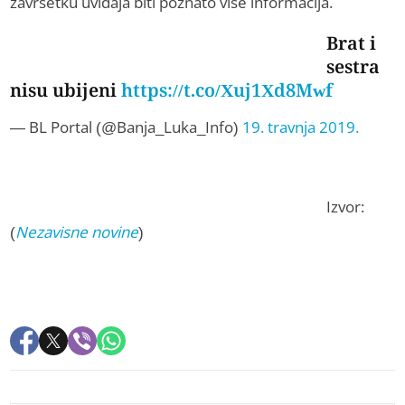
završetku uviđaja biti poznato više informacija.
Brat i
sestra
nisu ubijeni
https://t.co/Xuj1Xd8Mwf
— BL Portal (@Banja_Luka_Info)
19. travnja 2019.
Izvor:
(
Nezavisne novine
)