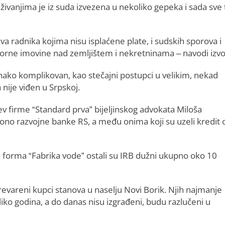
ivanjima je iz suda izvezena u nekoliko gepeka i sada sve 
tjeva radnika kojima nisu isplaćene plate, i sudskih sporova i
orne imovine nad zemljištem i nekretninama – navodi izvo
dnako komplikovan, kao stečajni postupci u velikim, nekad
nije viđen u Srpskoj.
ev firme “Standard prva” bijeljinskog advokata Miloša
ciono razvojne banke RS, a među onima koji su uzeli kredit 
a forma “Fabrika vode” ostali su IRB dužni ukupno oko 10
revareni kupci stanova u naselju Novi Borik. Njih najmanje
ekoliko godina, a do danas nisu izgrađeni, budu razlučeni u