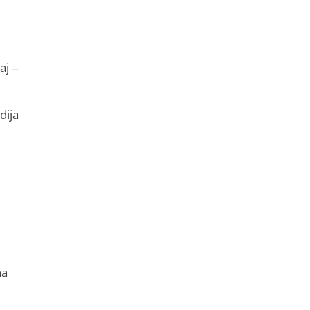
aj –
dija
na