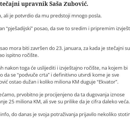
tečajni upravnik Saša Zubović.
, ali je potvrdio da mu predstoji mnogo posla.
 “pješadijski” posao, da sve to sredim i pripremim izvješt
sao mora biti završen do 23. januara, za kada je stečajni su
o ispitno ročište.
nakon toga će uslijediti i izvještajno ročište, na kojem bi
o da se “podvuče crta” i definitivno utvrdi kome je sve
ović ostao dužan i koliko miliona KM duguje “Ekvator”.
ećamo, prvobitno je procijenjeno da ta dugovanja iznose
je 25 miliona KM, ali sve su prilike da je cifra daleko veća.
fo, do danas je svoja potraživanja prijavilo nekoliko stoti