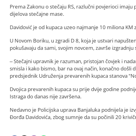
Prema Zakonu o stečaju RS, razlučni povjerioci imaju 
dijelova stečajne mase.
Davidović je od kupaca uzeo najmanje 10 miliona KM za
U Novom Boriku, u zgradi D 8, koja je ustvari napušte
pokušavaju da sami, svojim novcem, završe izgradnju s
– Stečajni upravnik je razuman, pristojan čovjek i nada
smisla i kako bismo, bar na ovaj način, konačno došli d
predsjednik Udruženja prevarenih kupaca stanova “Nov
Dvojica prevarenih kupaca su prije dvije godine podnije
Istraga do danas nije završena.
Nedavno je Policijska uprava Banjaluka podnijela je izv
Đorđa Davidovića, zbog sumnje da su počinili 20 krivič