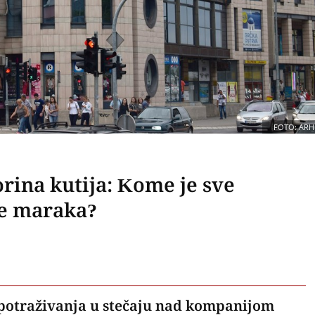
FOTO: ARH
rina kutija: Kome je sve
ne maraka?
a potraživanja u stečaju nad kompanijom