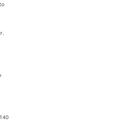
to
r.
o
 140