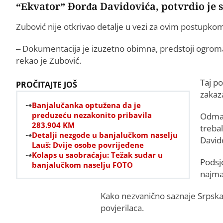
“Ekvator” Đorđa Davidovića, potvrdio je s
Zubović nije otkrivao detalje u vezi za ovim postupkom
– Dokumentacija je izuzetno obimna, predstoji ogroman
rekao je Zubović.
Taj po
PROČITAJTE JOŠ
zakaza
Banjalučanka optužena da je
preduzeću nezakonito pribavila
Odmah 
283.904 KM
trebal
Detalji nezgode u banjalučkom naselju
David
Lauš: Dvije osobe povrijeđene
Kolaps u saobraćaju: Težak sudar u
Podsj
banjalučkom naselju FOTO
najman
Kako nezvanično saznaje Srpskain
povjerilaca.