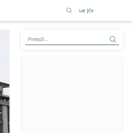
Lat
Ćir