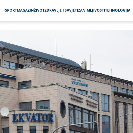
O
SPORT
MAGAZIN
ŽIVOT
ZDRAVLJE I SAVJETI
ZANIMLJIVOSTI
TEHNOLOGIJA