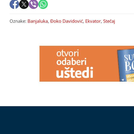
Oznake:
Banjaluka
,
Đoko Davidović
,
Ekvator
,
Stečaj
PREPORUKA ZA VAS
Danas počinje ISPLATA JUNSKIH
VOZAČI BIJES
PENZIJA u Srpskoj: Penzionere
saobraćajne g
očekuje povećanje od ukupno 10
petlje u Banja
odsto