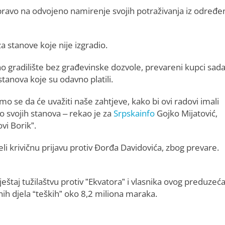
pravo na odvojeno namirenje svojih potraživanja iz određe
 stanove koje nije izgradio.
no gradilište bez građevinske dozvole, prevareni kupci sad
tanova koje su odavno platili.
mo se da će uvažiti naše zahtjeve, kako bi ovi radovi imali
o svojih stanova – rekao je za
Srpskainfo
Gojko Mijatović,
i Borik”.
li krivičnu prijavu protiv Đorđa Davidovića, zbog prevare.
ještaj tužilaštvu protiv ”Еkvatora” i vlasnika ovog preduzeć
nih djela “teških” oko 8,2 miliona maraka.