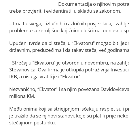
Dokumentacija o njihovim potraž
treba provjeriti i evidentirati, u skladu sa zakonom.
– Ima tu svega, i izlučnih i razlučnih povjerilaca, i zah
problema sa zemljišno knjižnim ulošcima, odnosno sp
Upućeni tvrde da bi stečaj u “Ekvatoru” mogao biti je
državnim, preduzećima i da takav stečaj već godinama 
Strečaj u “Ekvatoru” je otvoren u novembru, na zahtj
Stevanovića. Ova firma je otkupila potraživnja Investi
IRB, a nisu ga vratili je i “Ekvator”.
Nezvanično, “Ekvator” i sa njim povezana Davidovićev
miliona KM.
Među onima koji sa striejpnjom isčekuju rasplet su i p
je tražilo da se njihovi stanovi, koje su platili prije n
stečajnom postupku.