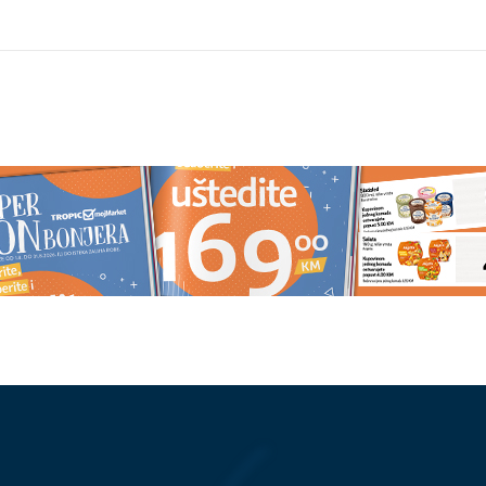
NI
Ne smanjuju se
(FOTO)
Oglasili se i iz Fonda PI
užve kod Prijedorske
toku ISPLATA JULSKE PENZIJE,
luci
evo koji su se iznosi našli na
čekovima