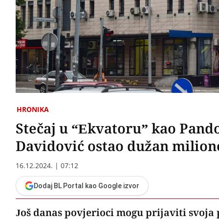
HRONIKA
Stečaj u “Ekvatoru” kao Pando
Davidović ostao dužan milio
16.12.2024. | 07:12
Dodaj BL Portal kao Google izvor
Još danas povjerioci mogu prijaviti svoj