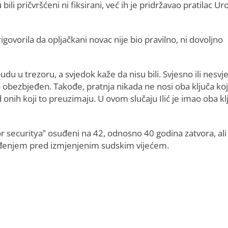
u bili pričvršćeni ni fiksirani, već ih je pridržavao pratilac Ur
ovorila da opljačkani novac nije bio pravilno, ni dovoljno
du u trezoru, a svjedok kaže da nisu bili. Svjesno ili nesvj
o obezbjeđen. Takođe, pratnja nikada ne nosi oba ključa ko
d onih koji to preuzimaju. U ovom slučaju Ilić je imao oba kl
or securitya” osuđeni na 42, odnosno 40 godina zatvora, ali 
uđenjem pred izmjenjenim sudskim vijećem.