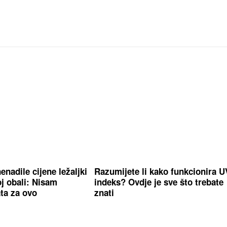
enadile cijene ležaljki
Razumijete li kako funkcionira U
j obali: Nisam
indeks? Ovdje je sve što trebate
ta za ovo
znati