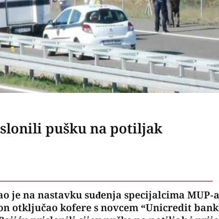
slonili pušku na potiljak
ičao je na nastavku suđenja specijalcima MUP-
 on otključao kofere s novcem “Unicredit bank