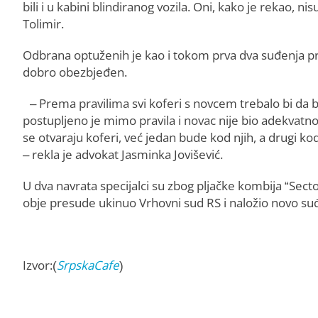
bili i u kabini blindiranog vozila. Oni, kako je rekao, nis
Tolimir.
Odbrana optuženih je kao i tokom prva dva suđenja prig
dobro obezbjeđen.
– Prema pravilima svi koferi s novcem trebalo bi da bu
postupljeno je mimo pravila i novac nije bio adekvatn
se otvaraju koferi, već jedan bude kod njih, a drugi ko
– rekla je advokat Jasminka Jovišević.
U dva navrata specijalci su zbog pljačke kombija “Sect
obje presude ukinuo Vrhovni sud RS i naložio novo s
Izvor:(
SrpskaCafe
)