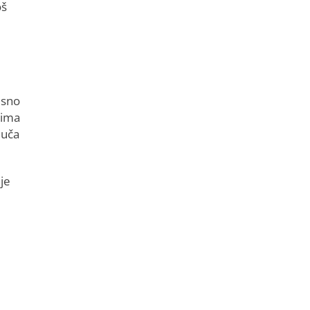
oš
esno
jima
juča
je