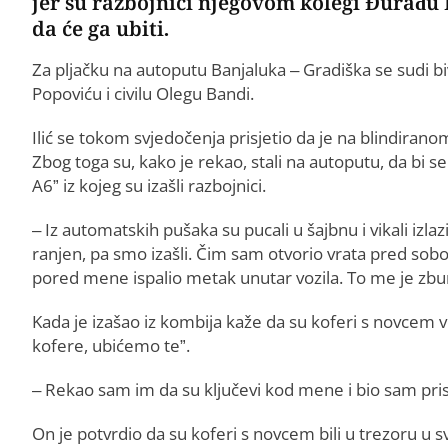
jer su razbojnici njegovom kolegi Đurađu Ba
da će ga ubiti.
Za pljačku na autoputu Banjaluka – Gradiška se sudi 
Popoviću i civilu Olegu Bandi.
Ilić se tokom svjedočenja prisjetio da je na blindira
Zbog toga su, kako je rekao, stali na autoputu, da bi s
A6” iz kojeg su izašli razbojnici.
– Iz automatskih pušaka su pucali u šajbnu i vikali izlazi
ranjen, pa smo izašli. Čim sam otvorio vrata pred sobo
pored mene ispalio metak unutar vozila. To me je zbunilo
Kada je izašao iz kombija kaže da su koferi s novcem već
kofere, ubićemo te”.
– Rekao sam im da su ključevi kod mene i bio sam prisil
On je potvrdio da su koferi s novcem bili u trezoru u s