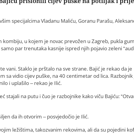
jiću prislonili cijev puške na potiljak i prije
bivšim specijalcima Vladanu Maliću, Goranu Parašu, Aleksa
nom kombiju, u kojem je novac prevožen u Zagreb, pukla gum
e samo par trenutaka kasnije ispred njih pojavio zeleni “aud
te vani. Staklo je prštalo na sve strane. Bajić je rekao da je
m sa vidio cijev puške, na 40 centimetar od lica. Razbojnik 
 i uplašilo – rekao je Ilić.
 stajali na putu i čuo je razbojnike kako viču Bajiću: “Otva
jen da ih otvorim – posvjedočio je Ilić.
vojim ležištima, takozvanim rekovima, ali da su pojedini kof