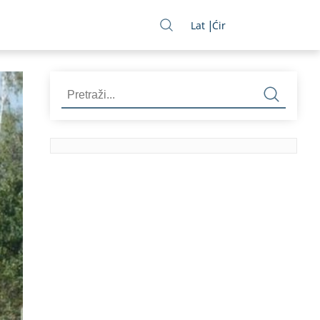
Lat
Ćir