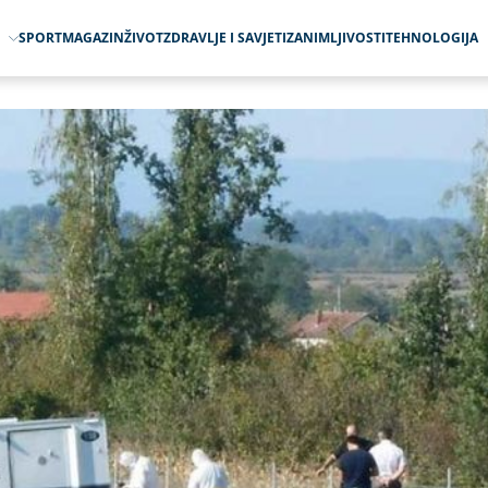
O
SPORT
MAGAZIN
ŽIVOT
ZDRAVLJE I SAVJETI
ZANIMLJIVOSTI
TEHNOLOGIJA