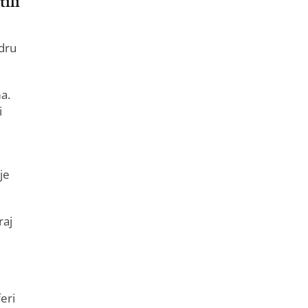
tili
ndru
a.
i
je
raj
eri