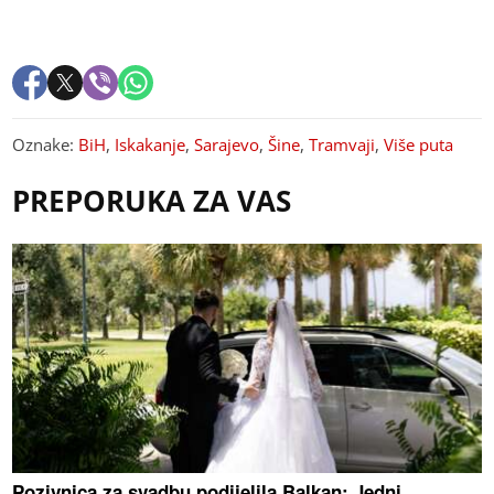
Oznake:
BiH
,
Iskakanje
,
Sarajevo
,
Šine
,
Tramvaji
,
Više puta
PREPORUKA ZA VAS
Pozivnica za svadbu podijelila Balkan: Jedni