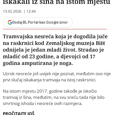
iskakali iz šina na istom mjestu
13.02.2026. | 12:44
Dodaj BL Portal kao Google izvor
Tramvajska nesreća koja je dogodila juče
na raskrnici kod Zemaljskog muzeja BiH
odnijela je jedan mladi život. Stradao je
mladić od 23 godine, a djevojci od 17
godina amputirana je noga.
Uzrok nesreće još uvijek nije poznat, međutim ovo nije
prvi slučaj iskakanja tramvaja na istoj raskrsnici.
Na istom mjestu 2017. godine takođe je iskočio
tramvaj iz šina, međutim, na svu sreću tada nije bilo
smrtnog ishoda i nesreće ovih razmjera.
PROČITAJTE JOŠ