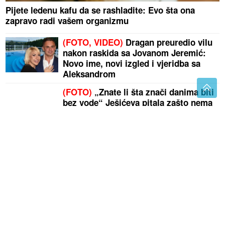
Pijete ledenu kafu da se rashladite: Evo šta ona
zapravo radi vašem organizmu
(FOTO, VIDEO)
Dragan preuredio vilu
nakon raskida sa Jovanom Jeremić:
Novo ime, novi izgled i vjeridba sa
Aleksandrom
(FOTO)
„Znate li šta znači danima biti
bez vode“ Ješićeva pitala zašto nema
vanredne sjednice o tome,
Stanivuković otkrio kad
POTKOZARSKA SELA dobijaju vodu