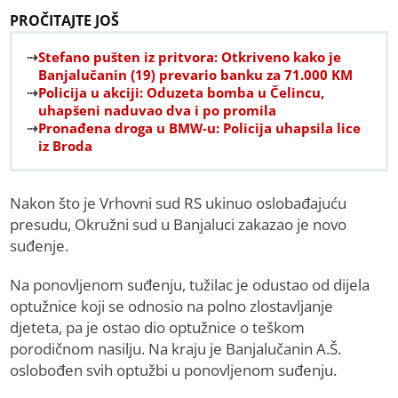
PROČITAJTE JOŠ
Stefano pušten iz pritvora: Otkriveno kako je
Banjalučanin (19) prevario banku za 71.000 KM
Policija u akciji: Oduzeta bomba u Čelincu,
uhapšeni naduvao dva i po promila
Pronađena droga u BMW-u: Policija uhapsila lice
iz Broda
Nakon što je Vrhovni sud RS ukinuo oslobađajuću
presudu, Okružni sud u Banjaluci zakazao je novo
suđenje.
Na ponovljenom suđenju, tužilac je odustao od dijela
optužnice koji se odnosio na polno zlostavljanje
djeteta, pa je ostao dio optužnice o teškom
porodičnom nasilju. Na kraju je Banjalučanin A.Š.
oslobođen svih optužbi u ponovljenom suđenju.