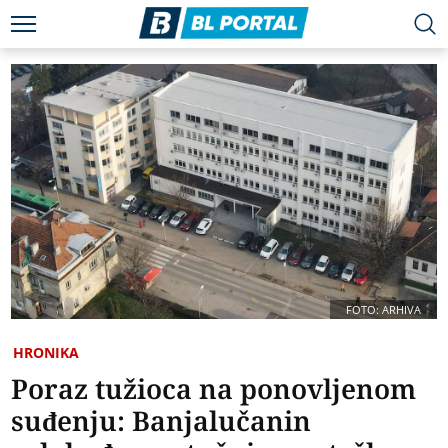
FOTO: ARHIVA
HRONIKA
Poraz tužioca na ponovljenom
suđenju: Banjalučanin