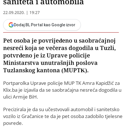
saniteta i automobila
22.09.2020. | 19:27
Dodaj BL Portal kao Google izvor
Pet osoba je povrijeđeno u saobraćajnoj
nesreći koja se večeras dogodila u Tuzli,
potvrđeno je iz Uprave policije
Ministarstva unutrašnjih poslova
Tuzlanskog kantona (MUPTK).
Portparolka Uprave policije MUP TK Amra Kapidžić za
Klix.ba je izjavila da se saobraćajna nesreća dogodila u
ulici Armije BiH.
Precizirala je da su učestvovali automobil i sanitetsko
vozilo iz Gračanice te da je pet osoba zadobilo tjelesne
povrede.