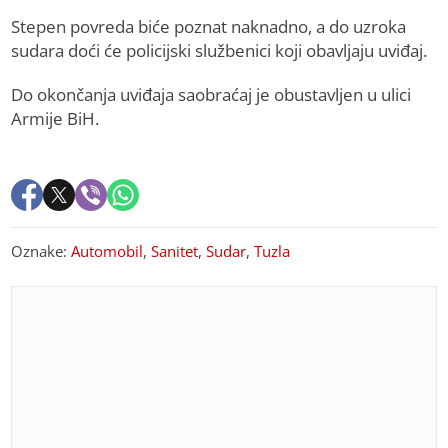
Stepen povreda biće poznat naknadno, a do uzroka
sudara doći će policijski službenici koji obavljaju uviđaj.
Do okončanja uviđaja saobraćaj je obustavljen u ulici
Armije BiH.
Oznake:
Automobil
,
Sanitet
,
Sudar
,
Tuzla