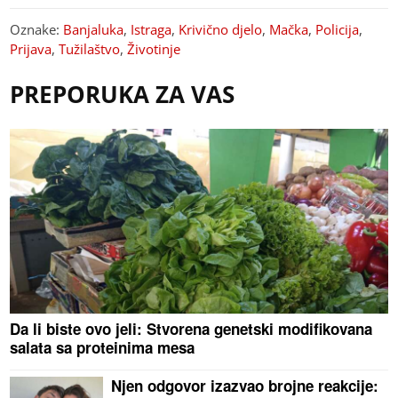
Oznake:
Banjaluka
,
Istraga
,
Krivično djelo
,
Mačka
,
Policija
,
Prijava
,
Tužilaštvo
,
Životinje
PREPORUKA ZA VAS
Da li biste ovo jeli: Stvorena genetski modifikovana
salata sa proteinima mesa
Njen odgovor izazvao brojne reakcije: