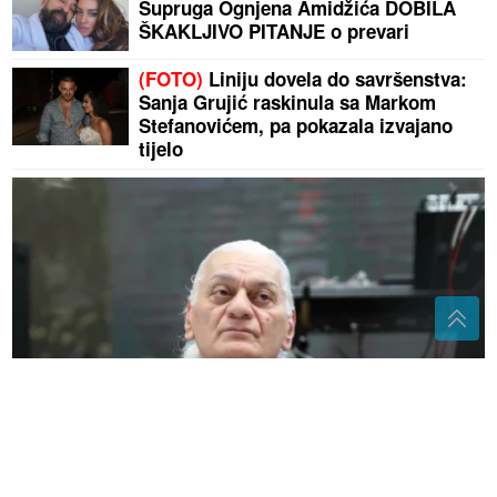
Supruga Ognjena Amidžića DOBILA
ŠKAKLJIVO PITANJE o prevari
(FOTO)
Liniju dovela do savršenstva:
Sanja Grujić raskinula sa Markom
Stefanovićem, pa pokazala izvajano
tijelo
"To su privatne stvari" Konačno otkriveno šta je Futa
uradio sa stvarima Marine Tucaković nakon njene
smrti