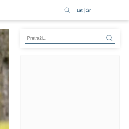
Lat
Ćir