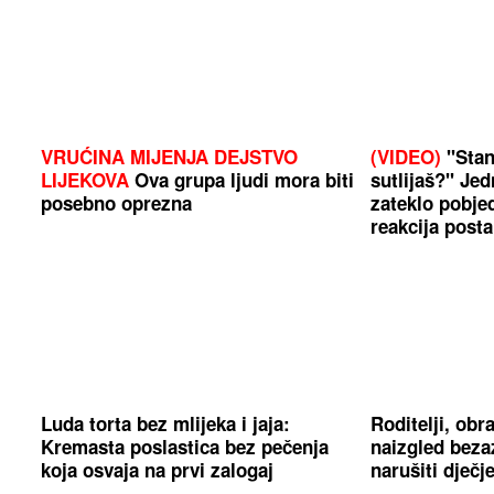
VRUĆINA MIJENJA DEJSTVO
(VIDEO)
"Stan
LIJEKOVA
Ova grupa ljudi mora biti
sutlijaš?" Je
posebno oprezna
zateklo pobjed
reakcija posta
Luda torta bez mlijeka i jaja:
Roditelji, obr
Kremasta poslastica bez pečenja
naizgled beza
koja osvaja na prvi zalogaj
narušiti dječ