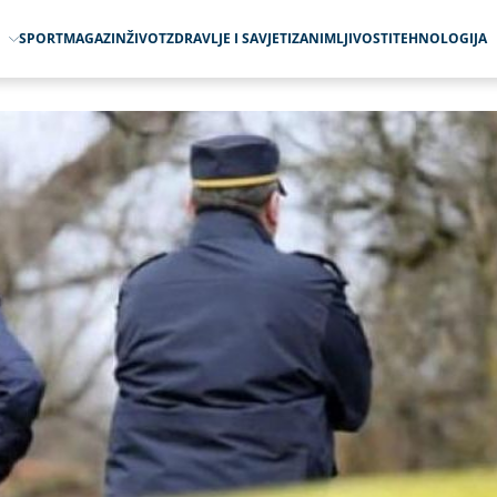
O
SPORT
MAGAZIN
ŽIVOT
ZDRAVLJE I SAVJETI
ZANIMLJIVOSTI
TEHNOLOGIJA