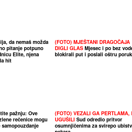
ija, da nemaš možda
(FOTO) MJEŠTANI DRAGOČAJA
dno pitanje potpuno
DIGLI GLAS
Mjesec i po bez vod
nicu Elite, njena
blokirali put i poslali oštru poru
la hit
atite pažnju: Ove
(FOTO) VEZALI GA PERTLAMA, 
zlene rečenice mogu
UGUŠILI
Sud odredio pritvor
je samopouzdanje
osumnjičenima za svirepo ubist
pekara