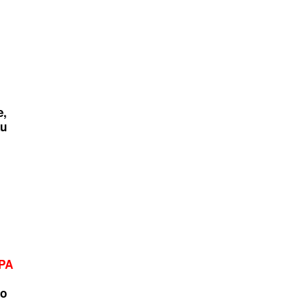
e,
ku
PA
vo