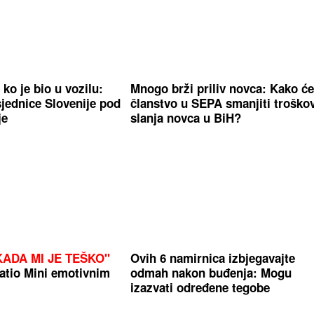
 ko je bio u vozilu:
Mnogo brži priliv novca: Kako ć
jednice Slovenije pod
članstvo u SEPA smanjiti troško
je
slanja novca u BiH?
ADA MI JE TEŠKO"
Ovih 6 namirnica izbjegavajte
atio Mini emotivnim
odmah nakon buđenja: Mogu
izazvati određene tegobe