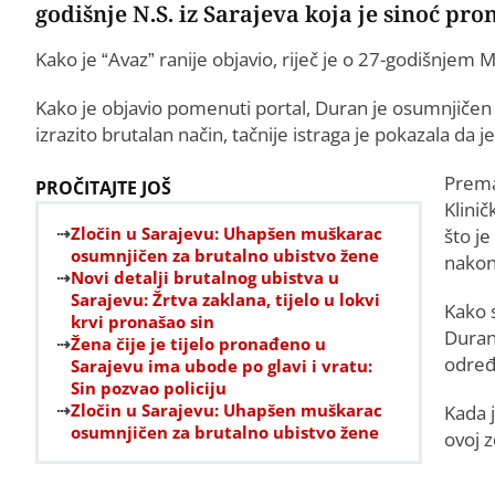
godišnje N.S. iz Sarajeva koja je sinoć pr
Kako je “Avaz” ranije objavio, riječ je o 27-godišnjem 
Kako je objavio pomenuti portal, Duran je osumnjičen 
izrazito brutalan način, tačnije istraga je pokazala da 
Prema
PROČITAJTE JOŠ
Klini
Zločin u Sarajevu: Uhapšen muškarac
što j
osumnjičen za brutalno ubistvo žene
nakon 
Novi detalji brutalnog ubistva u
Sarajevu: Žrtva zaklana, tijelo u lokvi
Kako s
krvi pronašao sin
Duran
Žena čije je tijelo pronađeno u
određ
Sarajevu ima ubode po glavi i vratu:
Sin pozvao policiju
Zločin u Sarajevu: Uhapšen muškarac
Kada 
osumnjičen za brutalno ubistvo žene
ovoj 