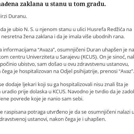
onađena zaklana u stanu u tom gradu.
Mirzi Duranu.
da je ubio N. S. u njenom stanu u ulici Husrefa Redžića na
je nesretna žena zaklana i da je imala više ubodnih rana.
 informacijama “Avaza”, osumnjičeni Duran uhapšen je n
čkom centru Univerziteta u Sarajevu (KCUS). On je sinoć, n
e počinio ubistvo, sam došao u ovu zdravstvenu ustanovu,
čega je hospitalizovan na Odjel psihijatrije, prenosi “Avaz”
e dodaje ljekari koji su ga hospitalizovali nisu znali šta je
 uradio prije dolaska u KCUS. Navodno je tvrdio da je zado
ene povrede koje je nanio sam sebi.
je raspisana potraga utvrđeno je da se osumnjičeni nalazi 
zdravstvenoj ustanovi, nakon čega je i uhapšen.