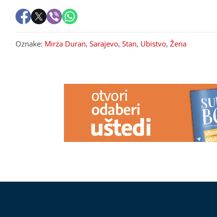
Oznake:
Mirza Duran
,
Sarajevo
,
Stan
,
Ubistvo
,
Žena