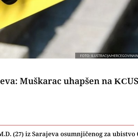
FOTO: ILUSTRACIJA/HERCEGOVINAI
rajeva: Muškarac uhapšen na KCU
.D. (27) iz Sarajeva osumnjičenog za ubistvo 