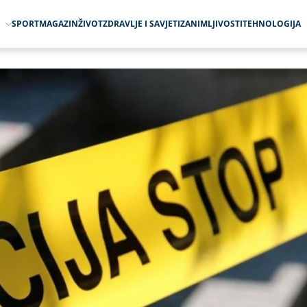
O
SPORT
MAGAZIN
ŽIVOT
ZDRAVLJE I SAVJETI
ZANIMLJIVOSTI
TEHNOLOGIJA