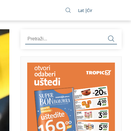
Lat
Ćir