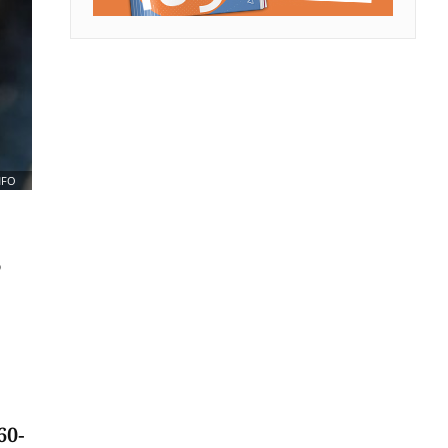
NFO
S
60-