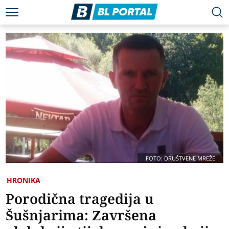
FOTO: DRUŠTVENE MREŽE
HRONIKA
Porodična tragedija u
Šušnjarima: Završena