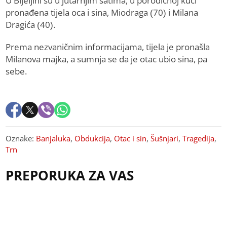
U Bijeljini su u jutarnjim satima, u porodičnoj kući
pronađena tijela oca i sina, Miodraga (70) i Milana
Dragića (40).
Prema nezvaničnim informacijama, tijela je pronašla
Milanova majka, a sumnja se da je otac ubio sina, pa
sebe.
Oznake:
Banjaluka
,
Obdukcija
,
Otac i sin
,
Šušnjari
,
Tragedija
,
Trn
PREPORUKA ZA VAS