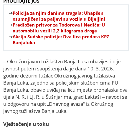
PROČITAJTE JOŠ
Policija za njim danima tragala: Uhapšen
osumnjičeni za paljevinu vozila u Bijeljini
Predložen pritvor za Todorova i Nedića: U
automobilu vozili 2,2 kilograma droge
Akcija Sudske policije: Dva lica predata KPZ
Banjaluka
– Okružno javno tužilaštvo Banja Luka obavijestilo je
javnost putem saopštenja da je dana 10. 3. 2026.
godine dežurni tužilac Okružnog javnog tužilaštva
Banja Luka, zajedno sa policijskim službenicima PU
Banja Luka, obavio uviđaj na licu mjesta pronalaska dva
tijela N. R. i LJ. R. u Šušnjarima, grad Laktaši – navodi se
u odgovoru na upit „Dnevnog avaza“ iz Okružnog
javnog tužilaštva Banja Luka.
Vještačenja u toku