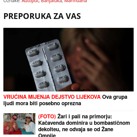
Oznake:
Autoput
,
Banjaluka
,
Marihuana
PREPORUKA ZA VAS
VRUĆINA MIJENJA DEJSTVO LIJEKOVA
Ova grupa
ljudi mora biti posebno oprezna
(FOTO)
Žari i pali na primorju:
Kačavenda dominira u bombastičnom
dekolteu, ne odvaja se od Žane
Omnije