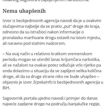
Nema uhapšenih
Izvor iz bezbjednosnih agencija navodi da je u ovakvim
slučajevima najbolje da se pratio „put“ droge do kraja,
odnosno da su istražioci nakon informacije o
pronalasku marihuane drogu ostavili na istom mjestu,
ali naravno pod stalnim nadzorom.
– Na ovaj način u relativno kratkom vremenskom
periodu mogao se utvrditi lanac krijumčara narkotika,
ali se nažalost na ovakav potez odlučuje vrlo rijetko pa
onda dolazimo u situaciju da se zaplijeni velika količina
droge, ali da sa druge strane niko ne bude uhapšen –
objasnio je izvor
Srpskainfo
iz bezbjednosnih agencija u
BiH.
Sagovornik portala ujedno navodi i primjer do danas
najveće zapljene droge na području banjalučke regije,