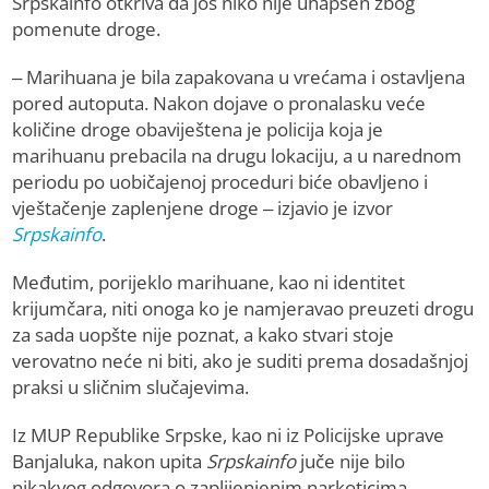
Srpskainfo otkriva da još niko nije uhapšen zbog
pomenute droge.
– Marihuana je bila zapakovana u vrećama i ostavljena
pored autoputa. Nakon dojave o pronalasku veće
količine droge obaviještena je policija koja je
marihuanu prebacila na drugu lokaciju, a u narednom
periodu po uobičajenoj proceduri biće obavljeno i
vještačenje zaplenjene droge – izjavio je izvor
Srpskainfo
.
Međutim, porijeklo marihuane, kao ni identitet
krijumčara, niti onoga ko je namjeravao preuzeti drogu
za sada uopšte nije poznat, a kako stvari stoje
verovatno neće ni biti, ako je suditi prema dosadašnjoj
praksi u sličnim slučajevima.
Iz MUP Republike Srpske, kao ni iz Policijske uprave
Banjaluka, nakon upita
Srpskainfo
juče nije bilo
nikakvog odgovora o zaplijenjenim narkoticima.