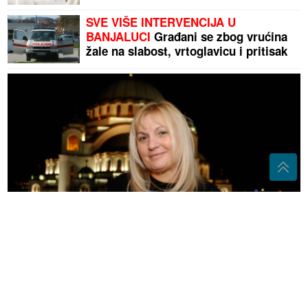
SVE VIŠE INTERVENCIJA U
BANJALUCI
Građani se zbog vrućina
žale na slabost, vrtoglavicu i pritisak
„Doktori su odmah ZAKAZALI OPERACIJU kad su
shvatili stanje stvari" Jeziva ispovjest voditeljke, 21
godinu nosila nerazvijenog blizanca u tijelu
(FOTO)
Mami poglede u 54. godini:
Nina Badrić se uslikala u kupaćem na