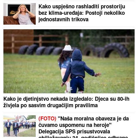
Kako uspješno rashladiti prostoriju
bez klima-uređaja: Postoji nekoliko
jednostavnih trikova
Kako je djetinjstvo nekada izgledalo: Djeca su 80-ih
živjela po sasvim drugačijim pravilima
(FOTO)
"Naša moralna obaveza je da
čuvamo uspomenu na heroje"
Delegacija SPS prisustvovala
obilježavanju 34. godišnjice odbrane