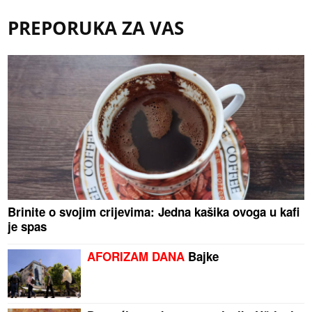
PREPORUKA ZA VAS
Brinite o svojim crijevima: Jedna kašika ovoga u kafi
je spas
AFORIZAM DANA
Bajke