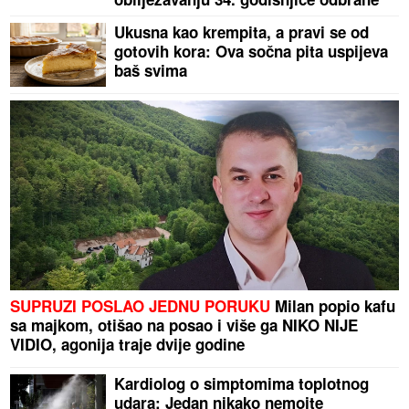
Gradiške
Ukusna kao krempita, a pravi se od
gotovih kora: Ova sočna pita uspijeva
baš svima
SUPRUZI POSLAO JEDNU PORUKU
Milan popio kafu
sa majkom, otišao na posao i više ga NIKO NIJE
VIDIO, agonija traje dvije godine
Kardiolog o simptomima toplotnog
udara: Jedan nikako nemojte