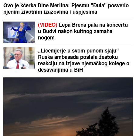
Ovo je kćerka Dine Merlina: Pjesmu "Đula" posvetio
njenim životnim izazovima i uspjesima
(VIDEO)
Lepa Brena pala na koncertu
u Budvi nakon kultnog zamaha
nogom
„Licemjerje u svom punom sjaju“
Ruska ambasada poslala žestoku
reakciju na izjave njemačkog kolege o
dešavanjima u BiH