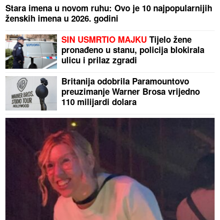
Stara imena u novom ruhu: Ovo je 10 najpopularnijih
ženskih imena u 2026. godini
SIN USMRTIO MAJKU
Tijelo žene
pronađeno u stanu, policija blokirala
ulicu i prilaz zgradi
Britanija odobrila Paramountovo
preuzimanje Warner Brosa vrijedno
110 milijardi dolara