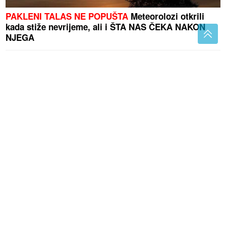
PAKLENI TALAS NE POPUŠTA
Meteorolozi otkrili
kada stiže nevrijeme, ali i ŠTA NAS ČEKA NAKON
NJEGA
Tajna savršenog sataraša: Jedan
korak sa paradajzom pravi veliku
razliku
Pijete ledenu kafu da se rashladite:
Evo šta ona zapravo radi vašem
organizmu