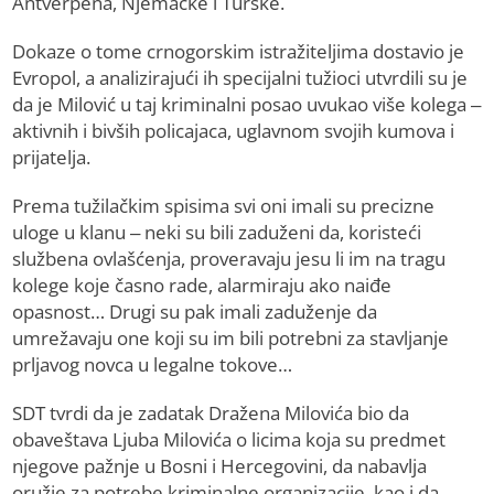
Antverpena, Njemačke i Turske.
Dokaze o tome crnogorskim istražiteljima dostavio je
Evropol, a analizirajući ih specijalni tužioci utvrdili su je
da je Milović u taj kriminalni posao uvukao više kolega –
aktivnih i bivših policajaca, uglavnom svojih kumova i
prijatelja.
Prema tužilačkim spisima svi oni imali su precizne
uloge u klanu – neki su bili zaduženi da, koristeći
službena ovlašćenja, proveravaju jesu li im na tragu
kolege koje časno rade, alarmiraju ako naiđe
opasnost… Drugi su pak imali zaduženje da
umrežavaju one koji su im bili potrebni za stavljanje
prljavog novca u legalne tokove…
SDT tvrdi da je zadatak Dražena Milovića bio da
obaveštava Ljuba Milovića o licima koja su predmet
njegove pažnje u Bosni i Hercegovini, da nabavlja
oružje za potrebe kriminalne organizacije, kao i da