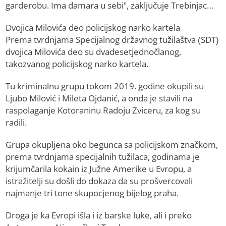
garderobu. Ima damara u sebi”, zaključuje Trebinjac…
Dvojica Milovića deo policijskog narko kartela
Prema tvrdnjama Specijalnog državnog tužilaštva (SDT)
dvojica Milovića deo su dvadesetjednočlanog,
takozvanog policijskog narko kartela.
Tu kriminalnu grupu tokom 2019. godine okupili su
Ljubo Milović i Mileta Ojdanić, a onda je stavili na
raspolaganje Kotoraninu Radoju Zviceru, za kog su
radili.
Grupa okupljena oko begunca sa policijskom značkom,
prema tvrdnjama specijalnih tužilaca, godinama je
krijumčarila kokain iz Južne Amerike u Evropu, a
istražitelji su došli do dokaza da su prošvercovali
najmanje tri tone skupocjenog bijelog praha.
Droga je ka Evropi išla i iz barske luke, ali i preko