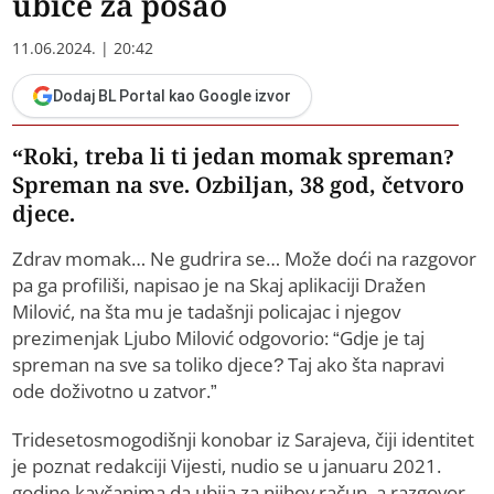
ubice za posao
11.06.2024. | 20:42
Dodaj BL Portal kao Google izvor
“Roki, treba li ti jedan momak spreman?
Spreman na sve. Ozbiljan, 38 god, četvoro
djece.
Zdrav momak… Ne gudrira se… Može doći na razgovor
pa ga profiliši, napisao je na Skaj aplikaciji Dražen
Milović, na šta mu je tadašnji policajac i njegov
prezimenjak Ljubo Milović odgovorio: “Gdje je taj
spreman na sve sa toliko djece? Taj ako šta napravi
ode doživotno u zatvor.”
Tridesetosmogodišnji konobar iz Sarajeva, čiji identitet
je poznat redakciji Vijesti, nudio se u januaru 2021.
godine kavčanima da ubija za njihov račun, a razgovor