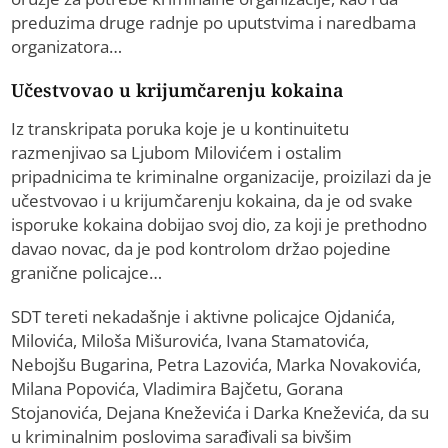
preduzima druge radnje po uputstvima i naredbama
organizatora…
Učestvovao u krijumčarenju kokaina
Iz transkripata poruka koje je u kontinuitetu
razmenjivao sa Ljubom Milovićem i ostalim
pripadnicima te kriminalne organizacije, proizilazi da je
učestvovao i u krijumčarenju kokaina, da je od svake
isporuke kokaina dobijao svoj dio, za koji je prethodno
davao novac, da je pod kontrolom držao pojedine
granične policajce…
SDT tereti nekadašnje i aktivne policajce Ojdanića,
Milovića, Miloša Mišurovića, Ivana Stamatovića,
Nebojšu Bugarina, Petra Lazovića, Marka Novakovića,
Milana Popovića, Vladimira Bajčetu, Gorana
Stojanovića, Dejana Kneževića i Darka Kneževića, da su
u kriminalnim poslovima sarađivali sa bivšim