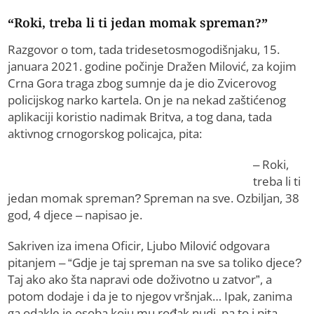
“Roki, treba li ti jedan momak spreman?”
Razgovor o tom, tada tridesetosmogodišnjaku, 15.
januara 2021. godine počinje Dražen Milović, za kojim
Crna Gora traga zbog sumnje da je dio Zvicerovog
policijskog narko kartela. On je na nekad zaštićenog
aplikaciji koristio nadimak Britva, a tog dana, tada
aktivnog crnogorskog policajca, pita:
– Roki,
treba li ti
jedan momak spreman? Spreman na sve. Ozbiljan, 38
god, 4 djece – napisao je.
Sakriven iza imena Oficir, Ljubo Milović odgovara
pitanjem – “Gdje je taj spreman na sve sa toliko djece?
Taj ako ako šta napravi ode doživotno u zatvor”, a
potom dodaje i da je to njegov vršnjak… Ipak, zanima
ga odakle je osoba koju mu rođak nudi, pa to i pita.