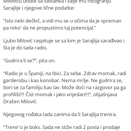
Miloviću utiske sa sastanka i šalje mu fotografiju
Sarajlije i njegove lične podatke:
“Isto neki dečkić, a vidi mu se u očima da je spreman
pa reko’ da ne propustimo taj potencijal.”
Ljubo Milović raspituje se sa kim je Sarajlija sarađivao i
šta je do tada radio.
“Gudrira li se?”, pita on.
“Radio je u Španiji, na Ibici. Za sebe. Zdrav momak, radi
garderobu i kao konobar. Nema mrlje. Ne gudrira se,
bori se za familiju kao lav. Može doći na razgovor pa ga
profiliši!!! Čist momak i jako vrijedan!!!”, objašnjava
Dražen Milović.
Njegovog rođaka tada zanima da li Sarajlija trenira.
“Trenir’o je boks. Sada ne stiže radi 2 posla i prodaje