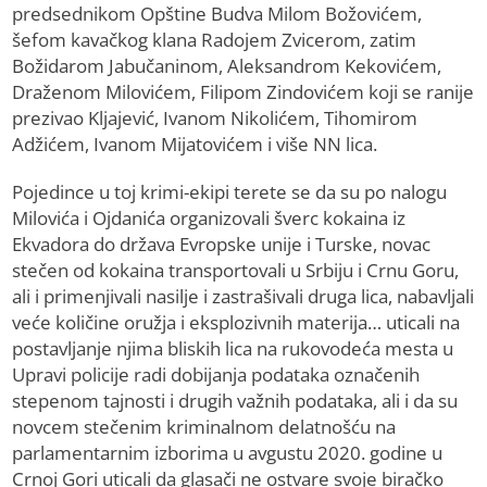
predsednikom Opštine Budva Milom Božovićem,
šefom kavačkog klana Radojem Zvicerom, zatim
Božidarom Jabučaninom, Aleksandrom Kekovićem,
Draženom Milovićem, Filipom Zindovićem koji se ranije
prezivao Kljajević, Ivanom Nikolićem, Tihomirom
Adžićem, Ivanom Mijatovićem i više NN lica.
Pojedince u toj krimi-ekipi terete se da su po nalogu
Milovića i Ojdanića organizovali šverc kokaina iz
Ekvadora do država Evropske unije i Turske, novac
stečen od kokaina transportovali u Srbiju i Crnu Goru,
ali i primenjivali nasilje i zastrašivali druga lica, nabavljali
veće količine oružja i eksplozivnih materija… uticali na
postavljanje njima bliskih lica na rukovodeća mesta u
Upravi policije radi dobijanja podataka označenih
stepenom tajnosti i drugih važnih podataka, ali i da su
novcem stečenim kriminalnom delatnošću na
parlamentarnim izborima u avgustu 2020. godine u
Crnoj Gori uticali da glasači ne ostvare svoje biračko