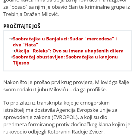
za “posao” sa njim je obavio član te kriminalne grupe iz
Trebinja Dražen Milović.
PROČITAJTE JOŠ
Saobraćajka u Banjaluci: Sudar “mercedesa” i
dva “fiata”
Akcija “Roleks”: Ovo su imena uhapšenih dilera
Saobraćaj obustavljen: Saobraćajka u kanjonu
Tijesno
Nakon što je prošao prvi krug provjera, Milović ga šalje
svom rođaku Ljubu Miloviću – da ga profiliše.
To proizilazi iz transkripta koje je crnogorskim
istražiteljima dostavila Agencija Evropske unije za
sprovođenje zakona (EVROPOL), a koji su dio
predmeta formiranog protiv zločinačkog klana kojim je
rukovodio odbjegli Kotoranin Radoje Zvicer.