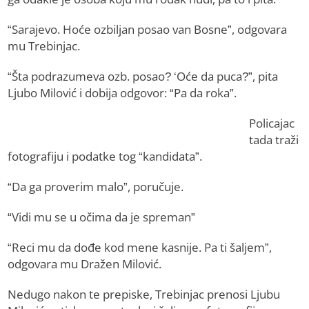
“Sarajevo. Hoće ozbiljan posao van Bosne”, odgovara
mu Trebinjac.
“Šta podrazumeva ozb. posao? ‘Oće da puca?”, pita
Ljubo Milović i dobija odgovor: “Pa da roka”.
Policajac
tada traži
fotografiju i podatke tog “kandidata”.
“Da ga proverim malo”, poručuje.
“Vidi mu se u očima da je spreman”
“Reci mu da dođe kod mene kasnije. Pa ti šaljem”,
odgovara mu Dražen Milović.
Nedugo nakon te prepiske, Trebinjac prenosi Ljubu