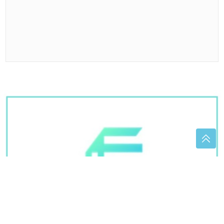
dijabetesom češće imaju TEŽE
SIMPTOME menopauze
Pokrenuta peticija za zabranu
koncerta Dine Merlina u Kraljevu
Vršnjačko nasilje u Mrkonjić Gradu: Protiv pet
maloljetnika podnesen izvještaj tužilaštvu
Toplotni valovi kriju ozbiljan rizik: