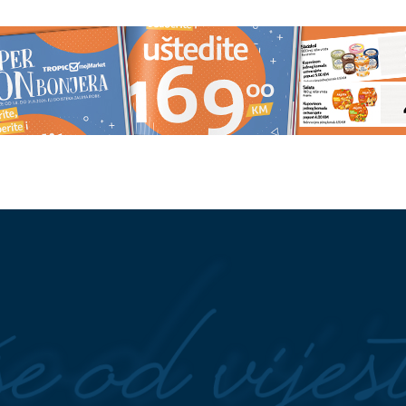
 češće: Ova riba ČUVA
Mango lassi je kremasto ljetno
i kosti
osvježenje koje ćete napraviti za
samo nekoliko minuta
 češće: Ova riba ČUVA
"Nastala je jeziva tišina" Progovo
i kosti
poznanici ubijene doktorke Milk