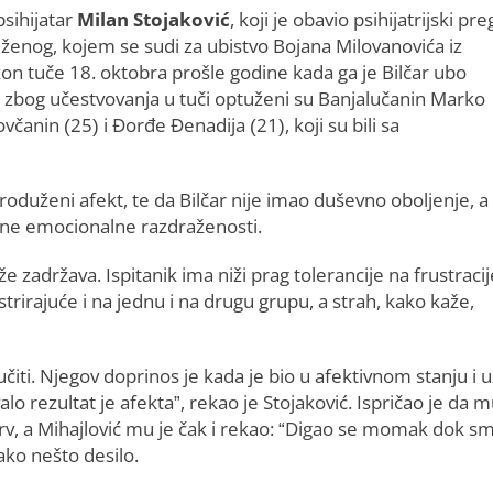
sihijatar
Milan Stojaković
, koji je obavio psihijatrijski pr
uženog, kojem se sudi za ubistvo Bojana Milovanovića iz
n tuče 18. oktobra prošle godine kada ga je Bilčar ubo
 a zbog učestvovanja u tuči optuženi su Banjalučanin Marko
ovčanin (25) i Đorđe Đenadija (21), koji su bili sa
roduženi afekt, te da Bilčar nije imao duševno oboljenje, a
išene emocionalne razdraženosti.
e zadržava. Ispitanik ima niži prag tolerancije na frustracij
strirajuće i na jednu i na drugu grupu, a strah, kako kaže,
učiti. Njegov doprinos je kada je bio u afektivnom stanju i 
alo rezultat je afekta”, rekao je Stojaković. Ispričao je da m
o krv, a Mihajlović mu je čak i rekao: “Digao se momak dok s
ako nešto desilo.