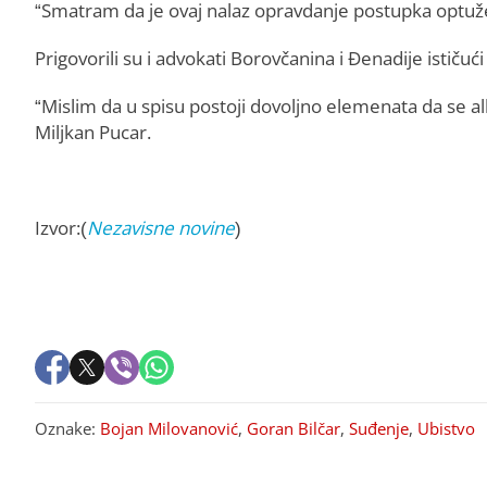
“Smatram da je ovaj nalaz opravdanje postupka optužen
Prigovorili su i advokati Borovčanina i Đenadije ističuć
“Mislim da u spisu postoji dovoljno elemenata da se 
Miljkan Pucar.
Izvor:(
Nezavisne novine
)
Oznake:
Bojan Milovanović
,
Goran Bilčar
,
Suđenje
,
Ubistvo
PREPORUKA ZA VAS