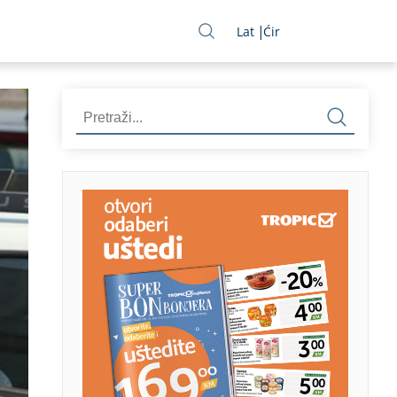
Lat
Ćir