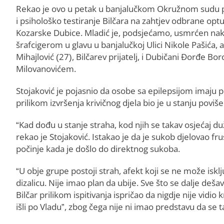
Rekao je ovo u petak u banjalučkom Okružnom sudu p
i psihološko testiranje Bilčara na zahtjev odbrane opt
Kozarske Dubice. Mladić je, podsjećamo, usmrćen nako
šrafcigerom u glavu u banjalučkoj Ulici Nikole Pašića,
Mihajlović (27), Bilčarev prijatelj, i Dubičani Đorđe Bor
Milovanovićem.
Stojaković je pojasnio da osobe sa epilepsijom imaju p
prilikom izvršenja krivičnog djela bio je u stanju pov
“Kad dođu u stanje straha, kod njih se takav osjećaj duž
rekao je Stojaković. Istakao je da je sukob djelovao fru
počinje kada je došlo do direktnog sukoba.
“U obje grupe postoji strah, afekt koji se ne može isklj
dizalicu. Nije imao plan da ubije. Sve što se dalje dešav
Bilčar prilikom ispitivanja ispričao da nigdje nije vidi
išli po Vladu”, zbog čega nije ni imao predstavu da se t