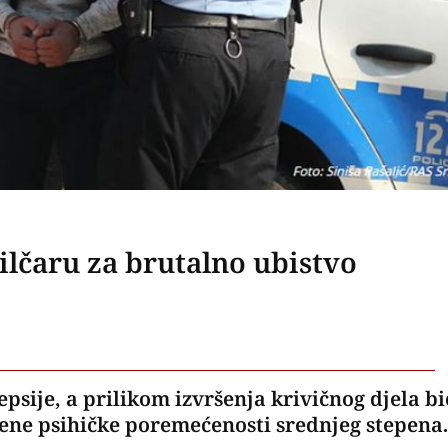
lčaru za brutalno ubistvo
sije, a prilikom izvršenja krivičnog djela bi
mene psihičke poremećenosti srednjeg stepena.