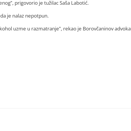
og”, prigovorio je tužilac Saša Labotić.
i da je nalaz nepotpun.
alkohol uzme u razmatranje”, rekao je Borovčaninov advoka