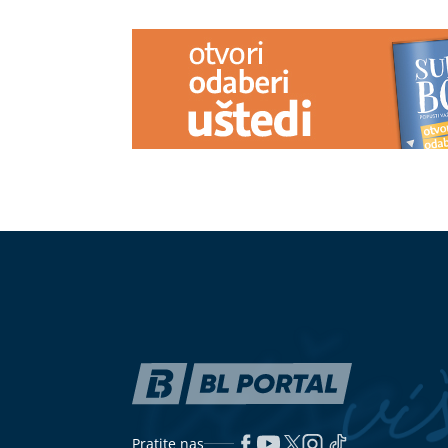
Značajan interes za besplatno putno
Jedite je što
osiguranje za boravak izvan BiH
SRCE, MOZAK 
"DJEVOJKA U NJEGOVOJ FIRMI
Jedite je što
PRAVI BUREKE"
Jovana Jeremić
SRCE, MOZAK 