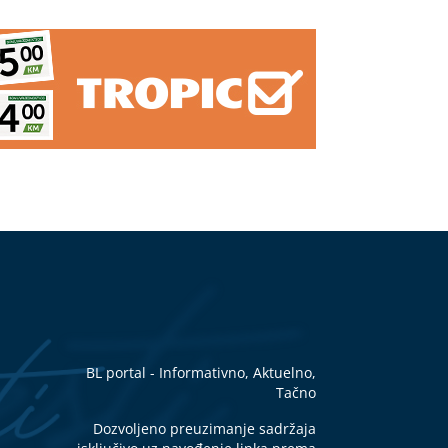
rili
e