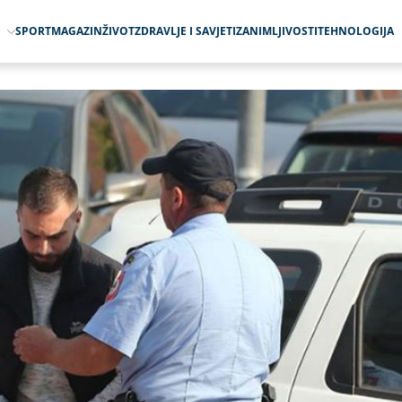
O
SPORT
MAGAZIN
ŽIVOT
ZDRAVLJE I SAVJETI
ZANIMLJIVOSTI
TEHNOLOGIJA