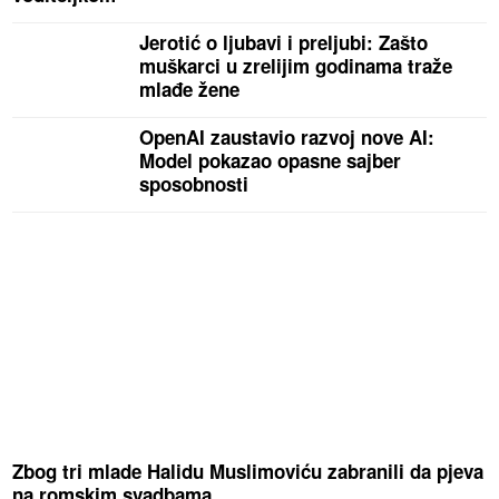
Jerotić o ljubavi i preljubi: Zašto
muškarci u zrelijim godinama traže
mlađe žene
OpenAI zaustavio razvoj nove AI:
Model pokazao opasne sajber
sposobnosti
Zbog tri mlade Halidu Muslimoviću zabranili da pjeva
na romskim svadbama