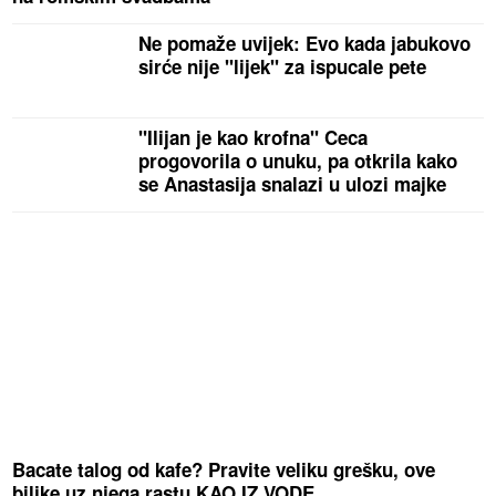
Ne pomaže uvijek: Evo kada jabukovo
sirće nije "lijek" za ispucale pete
"Ilijan je kao krofna" Ceca
progovorila o unuku, pa otkrila kako
se Anastasija snalazi u ulozi majke
Bacate talog od kafe? Pravite veliku grešku, ove
biljke uz njega rastu KAO IZ VODE