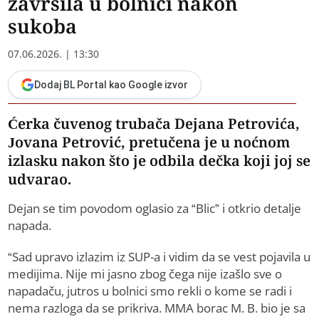
završila u bolnici nakon
sukoba
07.06.2026. | 13:30
Dodaj BL Portal kao Google izvor
Ćerka čuvenog trubača Dejana Petrovića,
Jovana Petrović, pretučena je u noćnom
izlasku nakon što je odbila dečka koji joj se
udvarao.
Dejan se tim povodom oglasio za “Blic” i otkrio detalje
napada.
“Sad upravo izlazim iz SUP-a i vidim da se vest pojavila u
medijima. Nije mi jasno zbog čega nije izašlo sve o
napadaču, jutros u bolnici smo rekli o kome se radi i
nema razloga da se prikriva. MMA borac M. B. bio je sa