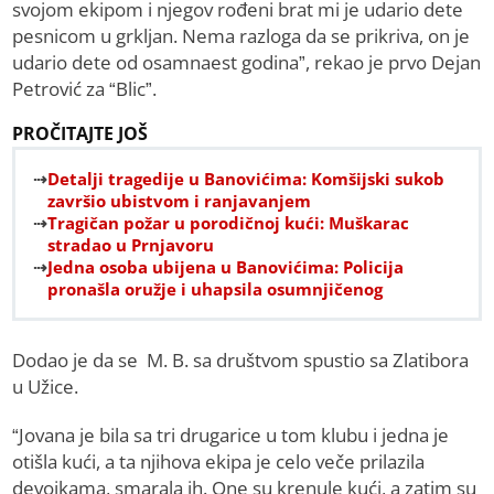
svojom ekipom i njegov rođeni brat mi je udario dete
pesnicom u grkljan. Nema razloga da se prikriva, on je
udario dete od osamnaest godina”, rekao je prvo Dejan
Petrović za “Blic”.
PROČITAJTE JOŠ
Detalji tragedije u Banovićima: Komšijski sukob
završio ubistvom i ranjavanjem
Tragičan požar u porodičnoj kući: Muškarac
stradao u Prnjavoru
Jedna osoba ubijena u Banovićima: Policija
pronašla oružje i uhapsila osumnjičenog
Dodao je da se M. B. sa društvom spustio sa Zlatibora
u Užice.
“Jovana je bila sa tri drugarice u tom klubu i jedna je
otišla kući, a ta njihova ekipa je celo veče prilazila
devojkama, smarala ih. One su krenule kući, a zatim su