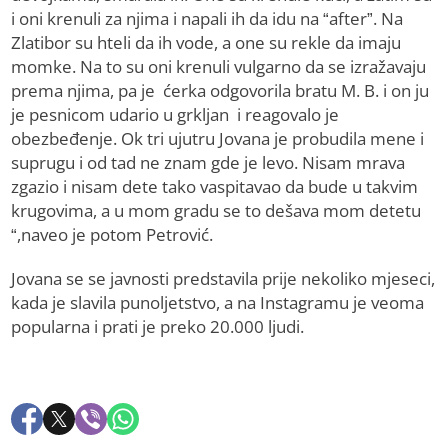
i oni krenuli za njima i napali ih da idu na “after”. Na
Zlatibor su hteli da ih vode, a one su rekle da imaju
momke. Na to su oni krenuli vulgarno da se izražavaju
prema njima, pa je ćerka odgovorila bratu M. B. i on ju
je pesnicom udario u grkljan i reagovalo je
obezbeđenje. Ok tri ujutru Jovana je probudila mene i
suprugu i od tad ne znam gde je levo. Nisam mrava
zgazio i nisam dete tako vaspitavao da bude u takvim
krugovima, a u mom gradu se to dešava mom detetu
“,naveo je potom Petrović.
Jovana se se javnosti predstavila prije nekoliko mjeseci,
kada je slavila punoljetstvo, a na Instagramu je veoma
popularna i prati je preko 20.000 ljudi.