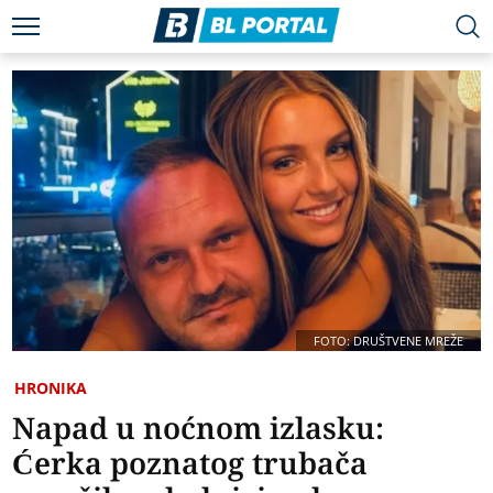
FOTO: DRUŠTVENE MREŽE
HRONIKA
Napad u noćnom izlasku:
Ćerka poznatog trubača