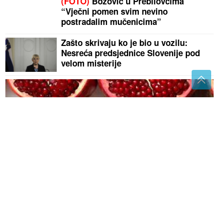
(FOTO)
Božović u Prebilovcima
“Vječni pomen svim nevino
postradalim mučenicima”
Zašto skrivaju ko je bio u vozilu:
Nesreća predsjednice Slovenije pod
velom misterije
Nar nije samo ukusan: Ovo crveno voće krije moćne
prednosti za cijeli organizam