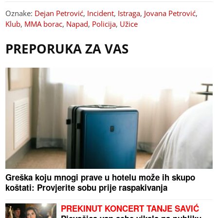
Oznake:
Dejan Petrović
,
Incident
,
Istraga
,
Jovana Petrović
,
Klub
,
MMA borac
,
Napad
,
Policija
,
Užice
PREPORUKA ZA VAS
Greška koju mnogi prave u hotelu može ih skupo
koštati: Provjerite sobu prije raspakivanja
PREKINUT KONCERT TANJE SAVIĆ