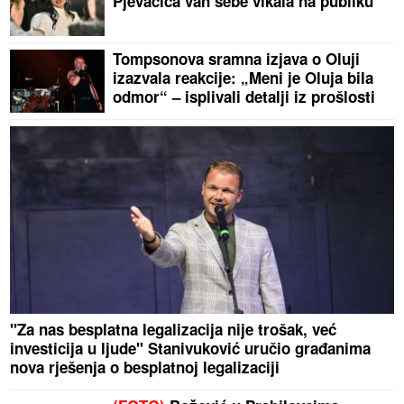
Pjevačica van sebe vikala na publiku
Tompsonova sramna izjava o Oluji
izazvala reakcije: „Meni je Oluja bila
odmor“ – isplivali detalji iz prošlosti
"Za nas besplatna legalizacija nije trošak, već
investicija u ljude" Stanivuković uručio građanima
nova rješenja o besplatnoj legalizaciji