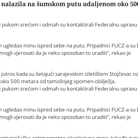
se nalazila na šumskom putu udaljenom oko 50
li pukom srećom i odmah su kontaktirali Federalnu upravu
am ugledao minu ispred sebe na putu. Pripadnici FUCZ-a su 
 mogli vjerovati da je neko sposoban to uraditi”, rekao je
jutros kada su šetajući sarajevskim izletištem Stojčevac nai
 oko 500 metara od tamošnjeg spomen-obilježja.
ali pukom srećom i odmah su kontaktirali Federalnu upravu
am ugledao minu ispred sebe na putu. Pripadnici FUCZ-a su 
 mogli vjerovati da je neko sposoban to uraditi”, rekao je
 protivpješačke antimagnetne eksplozivne mine, takođe zvan