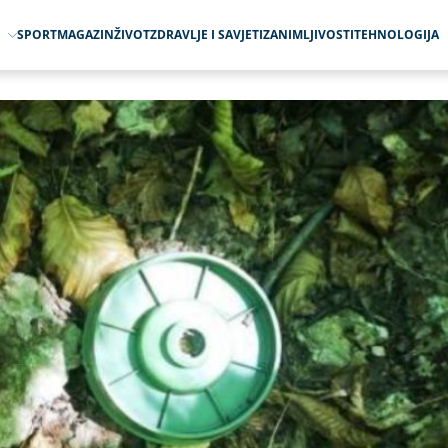
O
SPORT
MAGAZIN
ŽIVOT
ZDRAVLJE I SAVJETI
ZANIMLJIVOSTI
TEHNOLOGIJA