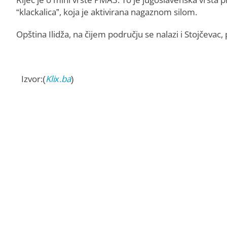
“klackalica”, koja je aktivirana nagaznom silom.
Opština Ilidža, na čijem području se nalazi i Stojčeva
Izvor:(
Klix.ba
)