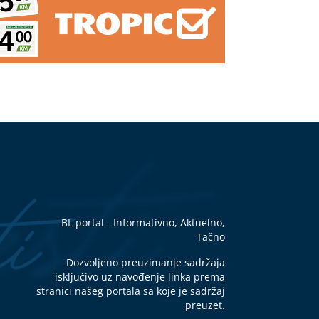
uju
ije