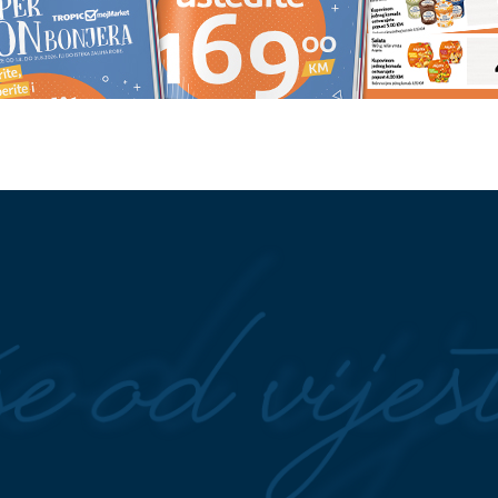
začin u veš mašinu i
"Venecuela bi nam pozavidjela"
prijatnih mirisa: Rublje
Milićević poručuje da napadi na
 čistoće
novinare i ulični obračuni pokaz
duboku krizu društva
a Grbavici: Sarajevo
(FOTO)
"Sve ću da vas pobijem"
apu koncertnih
Isplivala hit prepiska Verice i Mar
Šerifović, mali Mario u centru
pažnje