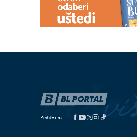
Zašto vas koža svrbi nakon plivanja
Ubacite ovaj 
u moru: Razlog nije uvijek samo so
riješite se ne
će blistati od
Šatori ponovo u modi: Druženje uz
The Prodigy n
„iće i piće“ GLAVNI ADUT domaćih
se vraća na m
političara
destinacija