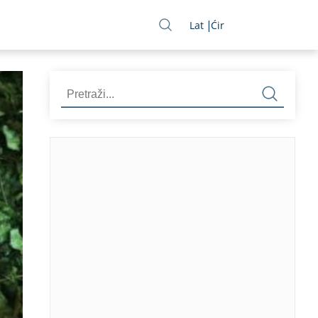
Lat
Ćir