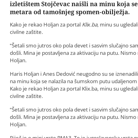
izletištem Stojčevac naišli na minu koja 
metara od tamošnjeg spomen-obilježja.
Kako je rekao Holjan za portal
Klix.ba
, minu su ugleda
civilne zaštite.
“Šetali smo jutros oko pola devet i sasvim slučajno s
došli. Mina je postavljena za aktivaciju na putu. Nismo
Holjan.
Haris Holjan i Anes Dedović neugodno su se iznenadili 
na minu koja se nalazila na šumskom putu udaljenom
Kako je rekao Holjan za portal Klix.ba, minu su ugled
civilne zaštite.
“Šetali smo jutros oko pola devet i sasvim slučajno s
došli. Mina je postavljena za aktivaciju na putu. Nismo
Holjan.
Riječ je o mini vrste PMA3. To je jugoslavenska vrsta