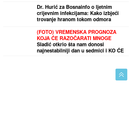
Dr. Hurić za Bosnainfo o ljetnim
crijevnim infekcijama: Kako izbjeći
trovanje hranom tokom odmora
(FOTO) VREMENSKA PROGNOZA
KOJA ĆE RAZOČARATI MNOGE
Sladić otkrio šta nam donosi
najnestabilniji dan u sedmici i KO ĆE
PRODISATI
Danas počinje ISPLATA JUNSKIH PENZIJA u Srpskoj:
Penzionere očekuje povećanje od ukupno 10 odsto