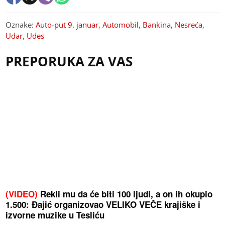
Oznake:
Auto-put 9. januar
,
Automobil
,
Bankina
,
Nesreća
,
Udar
,
Udes
PREPORUKA ZA VAS
(VIDEO)
Rekli mu da će biti 100 ljudi, a on ih okupio
1.500: Đajić organizovao VELIKO VEČE krajiške i
izvorne muzike u Tesliću