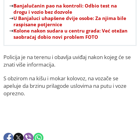
Banjalučanin pao na kontroli: Odbio test na
drogu i vozio bez dozvole
U Banjaluci uhapšene dvije osobe: Za njima bile
raspisane potjernice
Kolone nakon sudara u centru grada: Već otežan
saobraćaj dobio novi problem FOTO
Policija je na terenu i obavlja uviđaj nakon kojeg će se
znati više informacija.
S obzirom na kišu i mokar kolovoz, na vozače se
apeluje da brzinu prilagode uslovima na putu i voze
oprezno.