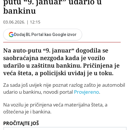
putu “9. januar” udario u
bankinu
03.06.2026. | 12:15
Dodaj BL Portal kao Google izvor
Na auto-putu “9. januar” dogodila se
saobraćajna nezgoda kada je vozilo
udarilo u zaštitnu bankinu. Pričinjena je
veća šteta, a policijski uviđaj je u toku.
Za sada još uvijek nije poznat razlog zašto je automobil
udario u bankinu, novodi portal
Provjereno
.
Na vozilu je pričinjena veća materijalna šteta, a
oštećena je i bankina.
PROČITAJTE JOŠ