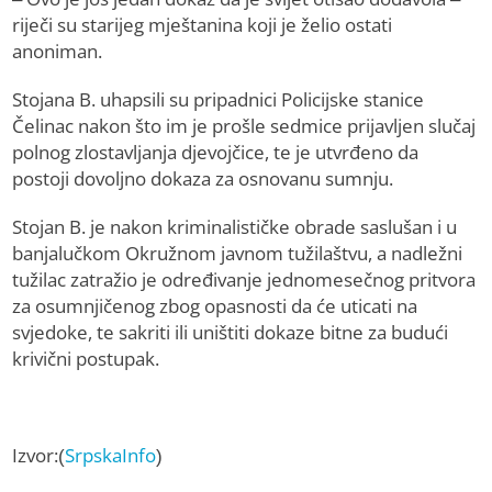
riječi su starijeg mještanina koji je želio ostati
anoniman.
Stojana B. uhapsili su pripadnici Policijske stanice
Čelinac nakon što im je prošle sedmice prijavljen slučaj
polnog zlostavljanja djevojčice, te je utvrđeno da
postoji dovoljno dokaza za osnovanu sumnju.
Stojan B. je nakon kriminalističke obrade saslušan i u
banjalučkom Okružnom javnom tužilaštvu, a nadležni
tužilac zatražio je određivanje jednomesečnog pritvora
za osumnjičenog zbog opasnosti da će uticati na
svjedoke, te sakriti ili uništiti dokaze bitne za budući
krivični postupak.
Izvor:(
SrpskaInfo
)