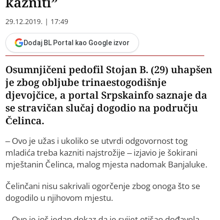
kazniti”
29.12.2019. | 17:49
Dodaj BL Portal kao Google izvor
Osumnjičeni pedofil Stojan B. (29) uhapšen
je zbog obljube trinaestogodišnje
djevojčice, a portal Srpskainfo saznaje da
se stravičan slučaj dogodio na području
Čelinca.
– Ovo je užas i ukoliko se utvrdi odgovornost tog
mladića treba kazniti najstrožije – izjavio je šokirani
mještanin Čelinca, malog mjesta nadomak Banjaluke.
Čelinčani nisu sakrivali ogorčenje zbog onoga što se
dogodilo u njihovom mjestu.
– Ovo je još jedan dokaz da je svijet otišao dođavola –