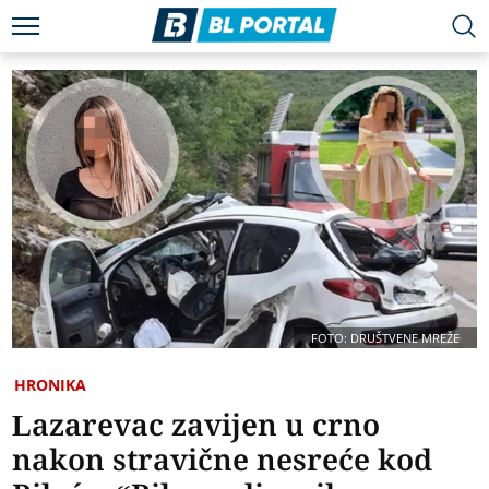
FOTO: DRUŠTVENE MREŽE
HRONIKA
Lazarevac zavijen u crno
nakon stravične nesreće kod