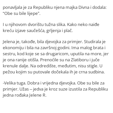
ponavljala je za Republiku njena majka Divna i dodala:
“Obe su bile lijepe”.
I u njihovom dvorištu tužna slika. Kako neko naiđe
kreću izjave saučešća, grljenja i plač.
Jelena je, takođe, bila djevojka za primjer. Studirala je
ekonomiju i bila na završnoj godini. Ima malog brata i
sestru, kod koje se sa drugaricom, uputila na more, jer
je ona ranije otišla. Prenoćile su na Zlatiboru i juče
krenule dalje. Na odredište, međutim, nisu stigle. U
pežou kojim su putovale dočekala ih je crna sudbina.
-Velika tuga. Dobra i vrijedna djevojka. Obe su bile za
primjer. Užas – jedva je kroz suze izustila za Republiku
jedna rođaka Jelene R.