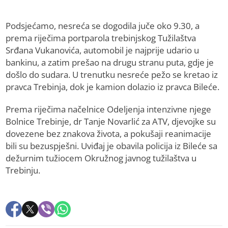
Podsjećamo, nesreća se dogodila juče oko 9.30, a
prema riječima portparola trebinjskog Tužilaštva
Srđana Vukanovića, automobil je najprije udario u
bankinu, a zatim prešao na drugu stranu puta, gdje je
došlo do sudara. U trenutku nesreće pežo se kretao iz
pravca Trebinja, dok je kamion dolazio iz pravca Bileće.
Prema riječima načelnice Odeljenja intenzivne njege
Bolnice Trebinje, dr Tanje Novarlić za ATV, djevojke su
dovezene bez znakova života, a pokušaji reanimacije
bili su bezuspješni. Uviđaj je obavila policija iz Bileće sa
dežurnim tužiocem Okružnog javnog tužilaštva u
Trebinju.