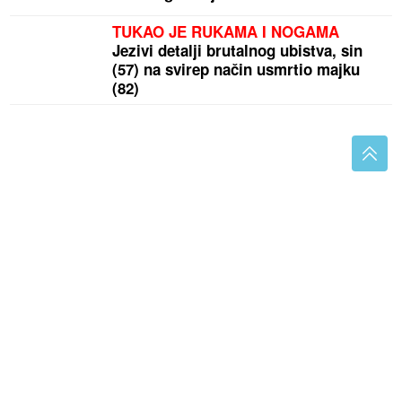
TUKAO JE RUKAMA I NOGAMA
Jezivi detalji brutalnog ubistva, sin
(57) na svirep način usmrtio majku
(82)
Recept za NAJKREMASTIJI ČIZKEJK SA KUPINAMA:
Ima ukus kao iz poslastičarnice, a pravi se kod kuće
za tili čas
(FOTO)
Jedan detalj posebno