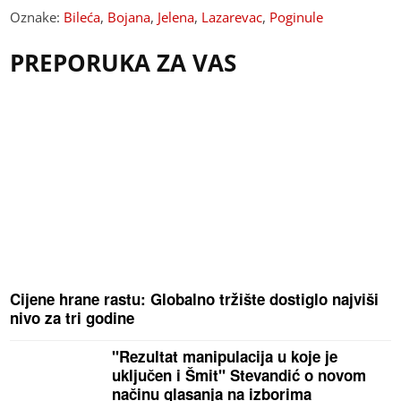
Oznake:
Bileća
,
Bojana
,
Jelena
,
Lazarevac
,
Poginule
PREPORUKA ZA VAS
Cijene hrane rastu: Globalno tržište dostiglo najviši
nivo za tri godine
"Rezultat manipulacija u koje je
uključen i Šmit" Stevandić o novom
načinu glasanja na izborima