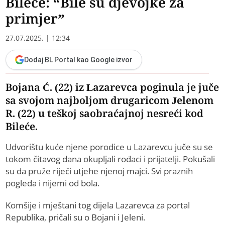
Bileće: “Bile su djevojke za
primjer”
27.07.2025. | 12:34
Dodaj BL Portal kao Google izvor
Bojana Ć. (22) iz Lazarevca poginula je juče
sa svojom najboljom drugaricom Jelenom
R. (22) u teškoj saobraćajnoj nesreći kod
Bileće.
Udvorištu kuće njene porodice u Lazarevcu juče su se
tokom čitavog dana okupljali rođaci i prijatelji. Pokušali
su da pruže riječi utjehe njenoj majci. Svi praznih
pogleda i nijemi od bola.
Komšije i mještani tog dijela Lazarevca za portal
Republika, pričali su o Bojani i Jeleni.