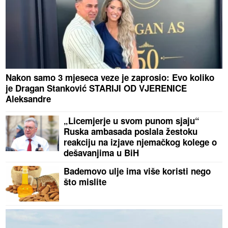
Nakon samo 3 mjeseca veze je zaprosio: Evo koliko
je Dragan Stanković STARIJI OD VJERENICE
Aleksandre
„Licemjerje u svom punom sjaju“
Ruska ambasada poslala žestoku
reakciju na izjave njemačkog kolege o
dešavanjima u BiH
Bademovo ulje ima više koristi nego
što mislite