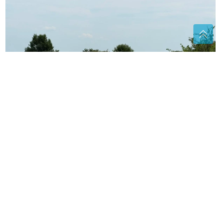
STRAVIČNA NESREĆA
Kamion pokosio čovjeka, on
ostao zaglavljen ispod kabine
Severina tokom koncerta govorila o
Srebrenici: "Kad priznamo ono što se
desilo..."
(FOTO)
"Dok vlast spava, MI NUDIMO
RJEŠENJA" Borenović poručio da se
ne smije ćutke posmatrati kako se
problemi gomilaju