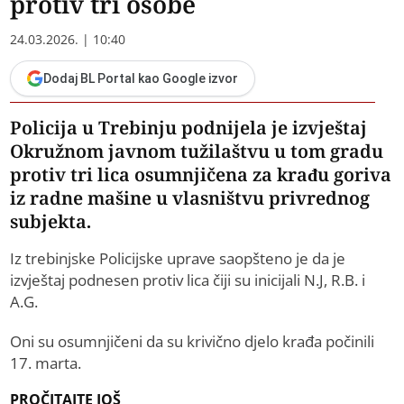
protiv tri osobe
24.03.2026. | 10:40
Dodaj BL Portal kao Google izvor
Policija u Trebinju podnijela je izvještaj
Okružnom javnom tužilaštvu u tom gradu
protiv tri lica osumnjičena za krađu goriva
iz radne mašine u vlasništvu privrednog
subjekta.
Iz trebinjske Policijske uprave saopšteno je da je
izvještaj podnesen protiv lica čiji su inicijali N.J, R.B. i
A.G.
Oni su osumnjičeni da su krivično djelo krađa počinili
17. marta.
PROČITAJTE JOŠ