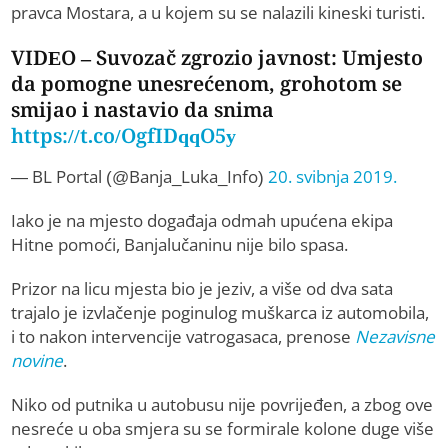
pravca Mostara, a u kojem su se nalazili kineski turisti.
VIDEO – Suvozač zgrozio javnost: Umjesto
da pomogne unesrećenom, grohotom se
smijao i nastavio da snima
https://t.co/OgfIDqqO5y
— BL Portal (@Banja_Luka_Info)
20. svibnja 2019.
Iako je na mjesto događaja odmah upućena ekipa
Hitne pomoći, Banjalučaninu nije bilo spasa.
Prizor na licu mjesta bio je jeziv, a više od dva sata
trajalo je izvlačenje poginulog muškarca iz automobila,
i to nakon intervencije vatrogasaca, prenose
Nezavisne
novine
.
Niko od putnika u autobusu nije povrijeđen, a zbog ove
nesreće u oba smjera su se formirale kolone duge više