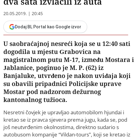
dva sata izvlačili iz auta
20.05.2019. | 20:45
Dodaj BL Portal kao Google izvor
U saobraćajnoj nesreći koja se u 12:40 sati
dogodila u mjestu Grabovica na
magistralnom putu M-17, između Mostara i
Jablanice, poginuo je M. P. (62) iz
Banjaluke, utvrđeno je nakon uviđaja koji
su obavili pripadnici Policijske uprave
Mostar pod nadzorom dežurnog
kantonalnog tužioca.
Nesretni čovjek je upravljao automobilom hjundai i
kretao se iz pravca sjevera prema jugu, kada se, pod
još neutvrđenim okolnostima, direktno sudario s
autobusom kompanije “Vildan-tours”, koji se kretao iz