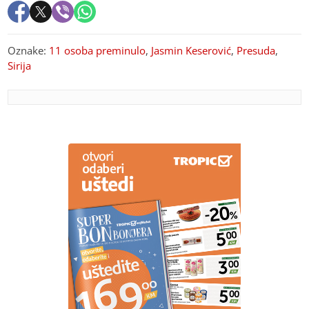
Oznake:
11 osoba preminulo
,
Jasmin Keserović
,
Presuda
,
Sirija
PREPORUKA ZA VAS
Najsrećnije vijesti iz porodilišta: Srpska bogatija za
32 bebe, evo u kojem gradu je bilo najviše poroda