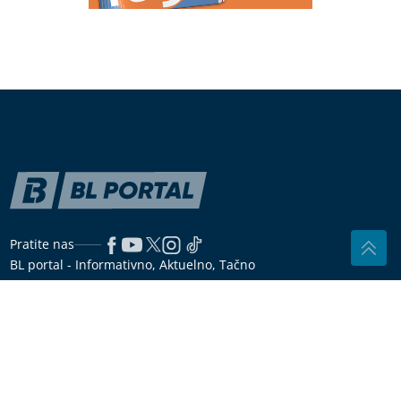
HOROR
Usljed nevremena drvo palo
na radnicu marketa, evo u kakvom je
stanju
(VIDEO) UPOZORENJE KUPAČIMA
ZBOG OPASNE BAKTERIJE
Pet
osoba preminulo, evo gdje je situacija
najkritičnija
Trend iz Jugoslavije vraća se u kuhinje