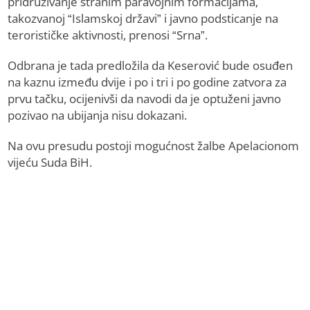
pridruživanje stranim paravojnim formacijama,
takozvanoj “Islamskoj državi” i javno podsticanje na
terorističke aktivnosti, prenosi “Srna”.
Odbrana je tada predložila da Keserović bude osuđen
na kaznu između dvije i po i tri i po godine zatvora za
prvu tačku, ocijenivši da navodi da je optuženi javno
pozivao na ubijanja nisu dokazani.
Na ovu presudu postoji mogućnost žalbe Apelacionom
vijeću Suda BiH.