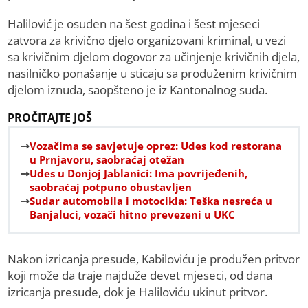
Halilović je osuđen na šest godina i šest mjeseci
zatvora za krivično djelo organizovani kriminal, u vezi
sa krivičnim djelom dogovor za učinjenje krivičnih djela,
nasilničko ponašanje u sticaju sa produženim krivičnim
djelom iznuda, saopšteno je iz Kantonalnog suda.
PROČITAJTE JOŠ
Vozačima se savjetuje oprez: Udes kod restorana
u Prnjavoru, saobraćaj otežan
Udes u Donjoj Jablanici: Ima povrijeđenih,
saobraćaj potpuno obustavljen
Sudar automobila i motocikla: Teška nesreća u
Banjaluci, vozači hitno prevezeni u UKC
Nakon izricanja presude, Kabiloviću je produžen pritvor
koji može da traje najduže devet mjeseci, od dana
izricanja presude, dok je Haliloviću ukinut pritvor.