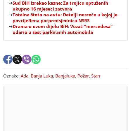
Sud BiH izrekao kazne: Za trojicu optuženih
ukupno 16 mjeseci zatvora
Totalna šteta na autu: Detalji nesreće u kojoj je
povrijeđena potpredsjednica NSRS
Drama u ovom dijelu BiH: Vozač “mercedesa”
udario u šest parkiranih automobila
Oznake:
Ada
,
Banja Luka
,
Banjaluka
,
Požar
,
Stan
PREPORUKA ZA VAS