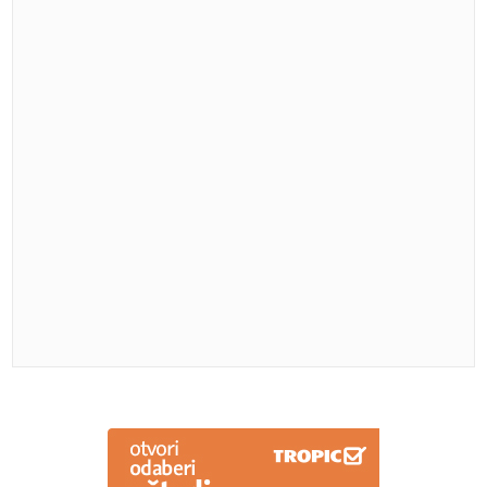
"Jesi li ti normalan" Prijedorčanin krenuo prema
Njemačkoj, pa ZABORAVIO SUPRUGU na prelazu
Gradiška
Mnogi biraju pogrešan stil plivanja:
Jedan ČUVA LEĐA, drugi može da
optereti vrat i koljena
Jedite je što češće: Ova riba ČUVA
SRCE, MOZAK i kosti