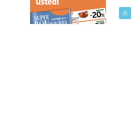
"ZATO JE I BIVŠI"
Jovana Jeremić se uskoro udaje
za Tigra, a ovo je pravi razlog zašto se razvela od
prvog muža
(VIDEO,FOTO)
Ukupno osmoro
mrtvih: Učenik (14) ubio babu i djeda
prije masakra u školi
Marija Šerifović stiže u Travnik: Sve
je spremno za spektakl