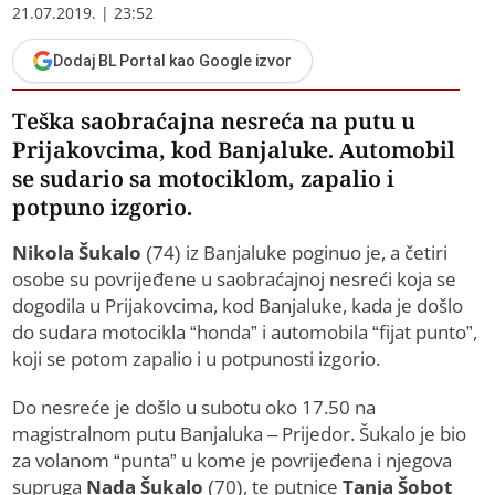
21.07.2019. | 23:52
Dodaj BL Portal kao Google izvor
Teška saobraćajna nesreća na putu u
Prijakovcima, kod Banjaluke. Automobil
se sudario sa motociklom, zapalio i
potpuno izgorio.
Nikola Šukalo
(74) iz Banjaluke poginuo je, a četiri
osobe su povrijeđene u saobraćajnoj nesreći koja se
dogodila u Prijakovcima, kod Banjaluke, kada je došlo
do sudara motocikla “honda” i automobila “fijat punto”,
koji se potom zapalio i u potpunosti izgorio.
Do nesreće je došlo u subotu oko 17.50 na
magistralnom putu Banjaluka – Prijedor. Šukalo je bio
za volanom “punta” u kome je povrijeđena i njegova
supruga
Nada Šukalo
(70), te putnice
Tanja Šobot