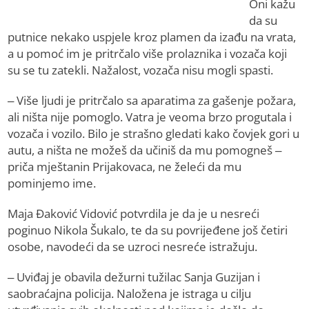
Oni kažu
da su
putnice nekako uspjele kroz plamen da izađu na vrata,
a u pomoć im je pritrčalo više prolaznika i vozača koji
su se tu zatekli. Nažalost, vozača nisu mogli spasti.
– Više ljudi je pritrčalo sa aparatima za gašenje požara,
ali ništa nije pomoglo. Vatra je veoma brzo progutala i
vozača i vozilo. Bilo je strašno gledati kako čovjek gori u
autu, a ništa ne možeš da učiniš da mu pomogneš –
priča mještanin Prijakovaca, ne želeći da mu
pominjemo ime.
Maja Đaković Vidović potvrdila je da je u nesreći
poginuo Nikola Šukalo, te da su povrijeđene još četiri
osobe, navodeći da se uzroci nesreće istražuju.
– Uviđaj je obavila dežurni tužilac Sanja Guzijan i
saobraćajna policija. Naložena je istraga u cilju