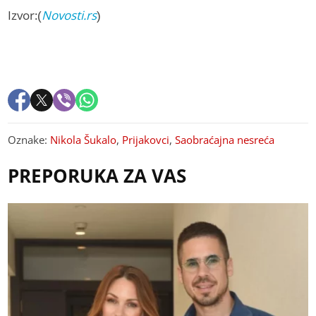
Izvor:(
Novosti.rs
)
Oznake:
Nikola Šukalo
,
Prijakovci
,
Saobraćajna nesreća
PREPORUKA ZA VAS