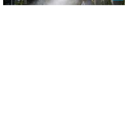
Kardiolog o simptomima toplotnog udara: Jedan
nikako nemojte ignorisati
(VIDEO)
Uviđaj u toku: Saobraćajka
kod Hadžića, sudarila se 2 automobila
i motocikl
Ljeto se ne predaje: Meteorolog
otkrio kada možemo očekivati KRAJ
TOPLOTNOG TALASA