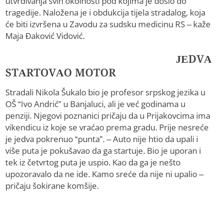
utvrđivanja svih okolnosti pod kojima je došlo do
tragedije. Naložena je i obdukcija tijela stradalog, koja
će biti izvršena u Zavodu za sudsku medicinu RS – kaže
Maja Đaković Vidović.
JEDVA
STARTOVAO MOTOR
Stradali Nikola Šukalo bio je profesor srpskog jezika u
OŠ “Ivo Andrić” u Banjaluci, ali je već godinama u
penziji. Njegovi poznanici pričaju da u Prijakovcima ima
vikendicu iz koje se vraćao prema gradu. Prije nesreće
je jedva pokrenuo “punta”. – Auto nije htio da upali i
više puta je pokušavao da ga startuje. Bio je uporan i
tek iz četvrtog puta je uspio. Kao da ga je nešto
upozoravalo da ne ide. Kamo sreće da nije ni upalio –
pričaju šokirane komšije.