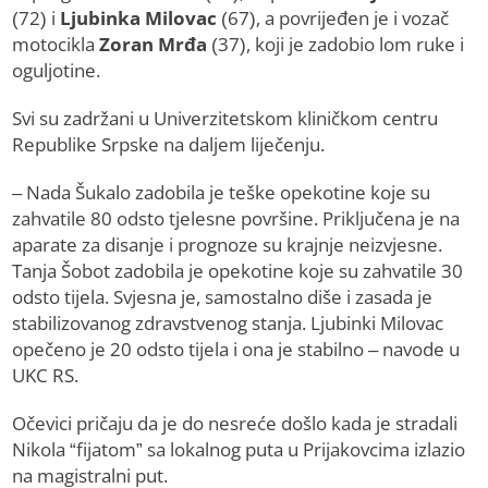
(72) i
Ljubinka Milovac
(67), a povrijeđen je i vozač
motocikla
Zoran Mrđa
(37), koji je zadobio lom ruke i
oguljotine.
Svi su zadržani u Univerzitetskom kliničkom centru
Republike Srpske na daljem liječenju.
– Nada Šukalo zadobila je teške opekotine koje su
zahvatile 80 odsto tjelesne površine. Priključena je na
aparate za disanje i prognoze su krajnje neizvjesne.
Tanja Šobot zadobila je opekotine koje su zahvatile 30
odsto tijela. Svjesna je, samostalno diše i zasada je
stabilizovanog zdravstvenog stanja. Ljubinki Milovac
opečeno je 20 odsto tijela i ona je stabilno – navode u
UKC RS.
Očevici pričaju da je do nesreće došlo kada je stradali
Nikola “fijatom” sa lokalnog puta u Prijakovcima izlazio
na magistralni put.