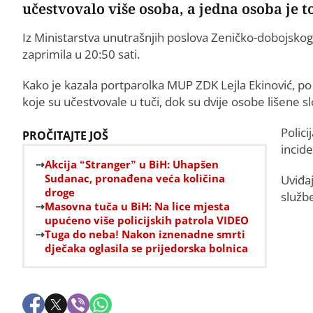
učestvovalo više osoba, a jedna osoba je 
Iz Ministarstva unutrašnjih poslova Zeničko-dobojskog 
zaprimila u 20:50 sati.
Kako je kazala portparolka MUP ZDK Lejla Ekinović, po
koje su učestvovale u tuči, dok su dvije osobe lišene 
Polici
PROČITAJTE JOŠ
incide
Akcija “Stranger” u BiH: Uhapšen
Sudanac, pronađena veća količina
Uviđa
droge
služb
Masovna tuča u BiH: Na lice mjesta
upućeno više policijskih patrola VIDEO
Tuga do neba! Nakon iznenadne smrti
dječaka oglasila se prijedorska bolnica