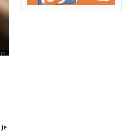
IJA
 je