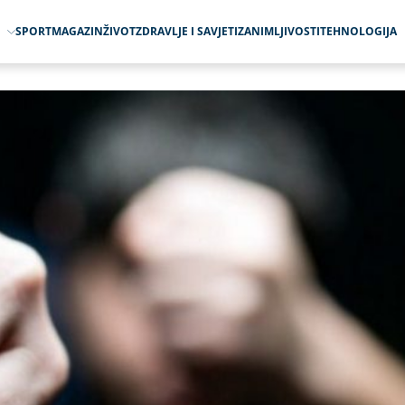
O
SPORT
MAGAZIN
ŽIVOT
ZDRAVLJE I SAVJETI
ZANIMLJIVOSTI
TEHNOLOGIJA