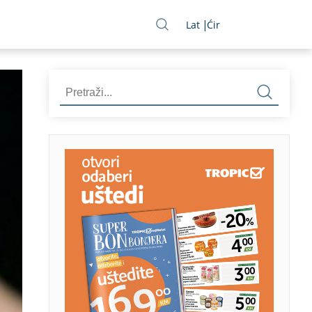
Lat
Ćir