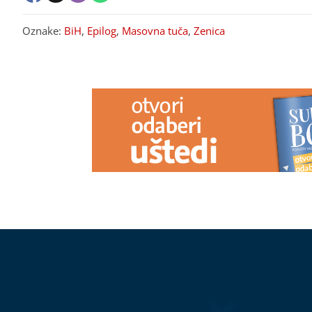
Oznake:
BiH
,
Epilog
,
Masovna tuča
,
Zenica