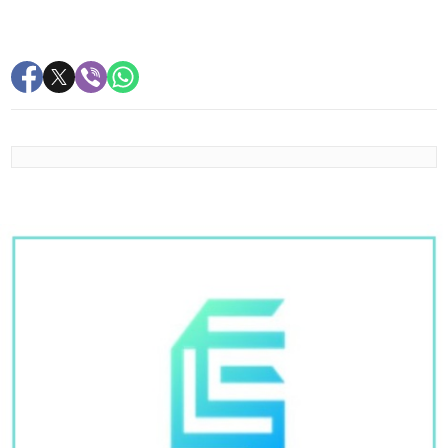
PREPORUKA ZA VAS
Ministarstvo poljoprivrede, šumarstva i vodoprivrede
RS uputilo apel: Zbog suše racionalno i odgovorno