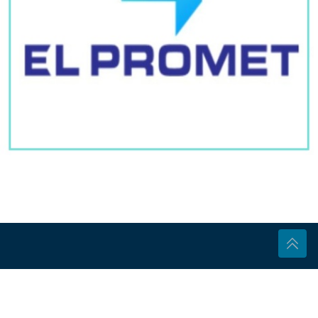
koristiti vodu
Brojke otkrile sve: Ovo je MILIONSKA
IMPERIJA bivšeg dečka Jovane
Jeremić, a ona tvrdi da je u dugovima
Kobni ubodi stršljena: Muškarac
preminuo u Višnjici