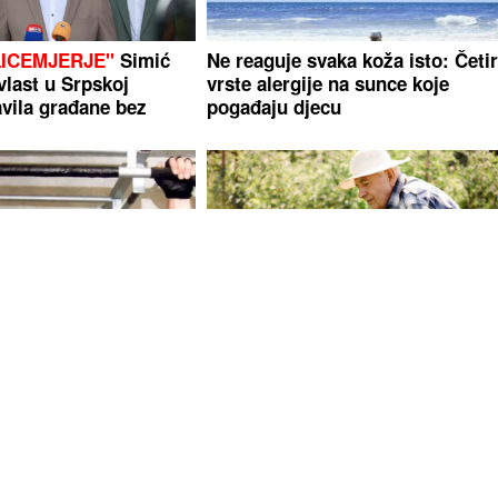
LICEMJERJE"
Simić
Ne reaguje svaka koža isto: Četir
vlast u Srpskoj
vrste alergije na sunce koje
vila građane bez
pogađaju djecu
se skriva u FBiH? I
Posijte ovo u avgustu i berite sv
njim
povrće cijele jeseni