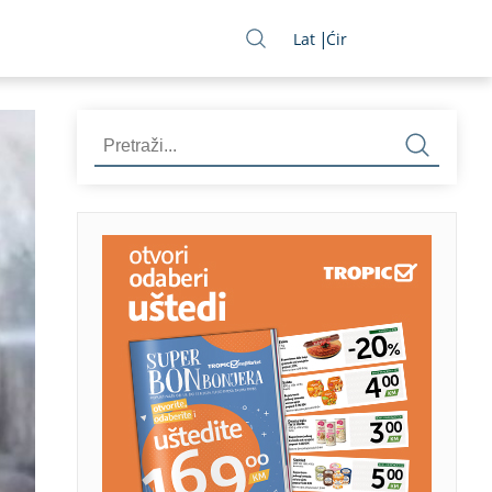
Lat
Ćir