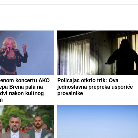
njenom koncertu AKO
Policajac otkrio trik: Ova
epa Brena pala na
jednostavna prepreka usporiće
dvi nakon kultnog
provalnike
m