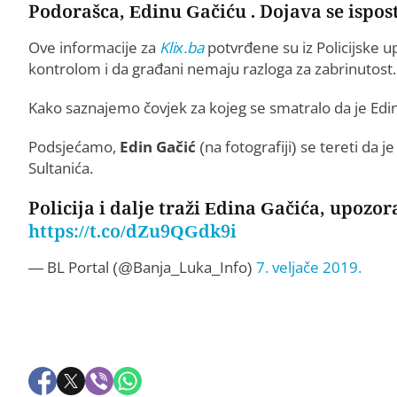
Podorašca, Edinu Gačiću . Dojava se ispos
Ove informacije za
Klix.ba
potvrđene su iz Policijske u
kontrolom i da građani nemaju razloga za zabrinutost.
Kako saznajemo čovjek za kojeg se smatralo da je Edin 
Podsjećamo,
Edin Gačić
(na fotografiji) se tereti da 
Sultanića.
Policija i dalje traži Edina Gačića, upoz
https://t.co/dZu9QGdk9i
— BL Portal (@Banja_Luka_Info)
7. veljače 2019.