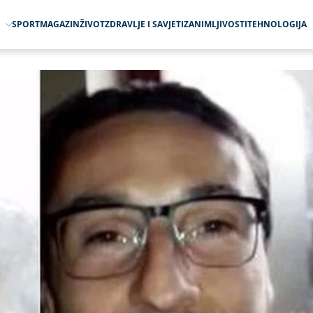
O
SPORT
MAGAZIN
ŽIVOT
ZDRAVLJE I SAVJETI
ZANIMLJIVOSTI
TEHNOLOGIJA