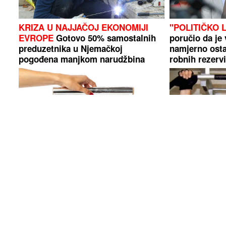
KRIZA U NAJJAČOJ EKONOMIJI
"POLITIČKO 
EVROPE
Gotovo 50% samostalnih
poručio da je 
preduzetnika u Njemačkoj
namjerno osta
pogođena manjkom narudžbina
robnih rezervi
Razlog će vas iznenaditi: Zašto
Đorđe Ždrale 
mnogi umotavaju novac u
FUP traga za 
aluminijumsku foliju