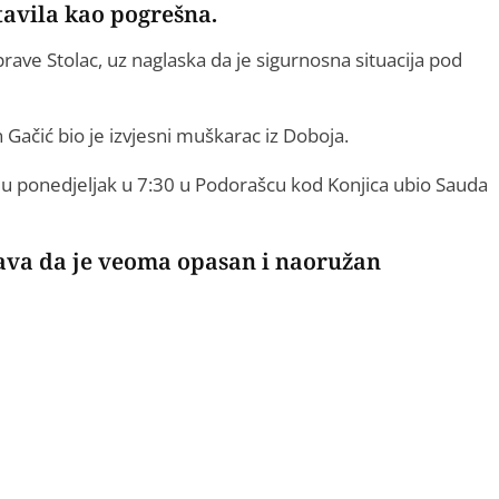
tavila kao pogrešna.
prave Stolac, uz naglaska da je sigurnosna situacija pod
Gačić bio je izvjesni muškarac iz Doboja.
je u ponedjeljak u 7:30 u Podorašcu kod Konjica ubio Sauda
orava da je veoma opasan i naoružan