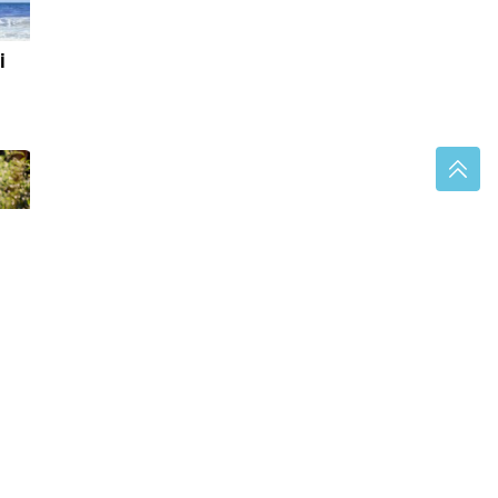
i
ježe