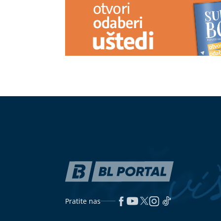
Ako idete na put obratite pažnju:
Bivša zaručni
Ovo voće ne nosite preko granice,
odustaje: Traž
kazne mogu ići i do 13.000 evra
sebe i 10 mili
Mozgalica koja je zbunila mnoge:
"ZATO JE I BI
Ko pobjeđuje u zatezanju konopca?
se uskoro udaj
pravi razlog z
prvog muža