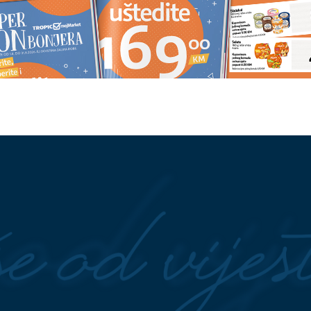
ca Luke Dončića ne
Jedite je što češće: Ova riba ČU
i 40 miliona dolara za
SRCE, MOZAK i kosti
ona dolara za kćerke
VŠI"
Jovana Jeremić
STRAVIČNA NESREĆA
Kamion
e za Tigra, a ovo je
pokosio čovjeka, on ostao
ašto se razvela od
zaglavljen ispod kabine