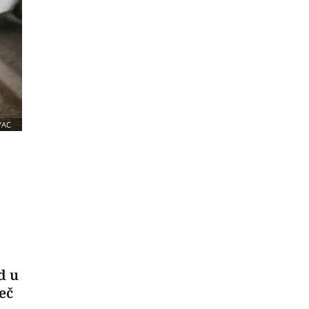
VAC
d u
eč