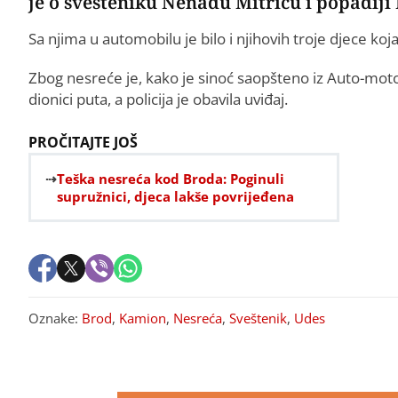
je o svešteniku Nenadu Mitriću i popadiji 
Sa njima u automobilu je bilo i njihovih troje djece ko
Zbog nesreće je, kako je sinoć saopšteno iz Auto-moto
dionici puta, a policija je obavila uviđaj.
PROČITAJTE JOŠ
Teška nesreća kod Broda: Poginuli
supružnici, djeca lakše povrijeđena
Oznake:
Brod
,
Kamion
,
Nesreća
,
Sveštenik
,
Udes
PREPORUKA ZA VAS