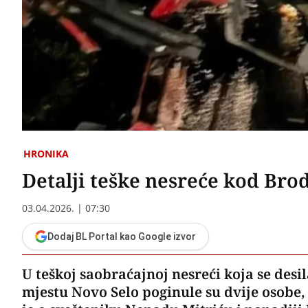
HRONIKA
Detalji teške nesreće kod Brod
03.04.2026. | 07:30
Dodaj BL Portal kao Google izvor
U teškoj saobraćajnoj nesreći koja se des
mjestu Novo Selo poginule su dvije osobe