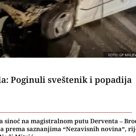
FOTO: GP MALJE
a: Poginuli sveštenik i popadija
ila sinoć na magistralnom putu Derventa – Bro
, a prema saznanjima “Nezavisnih novina”, rij