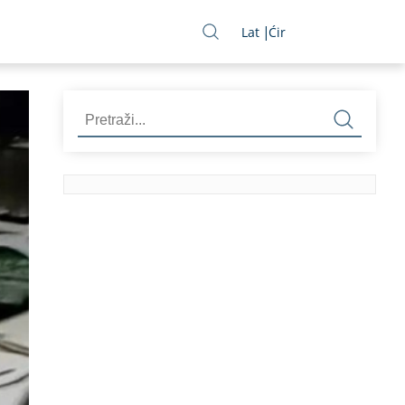
Lat
Ćir