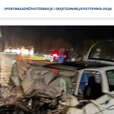
O
SPORT
MAGAZIN
ŽIVOT
ZDRAVLJE I SAVJETI
ZANIMLJIVOSTI
TEHNOLOGIJA