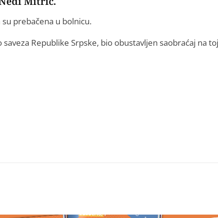
Nedi Mitrić.
ja su prebačena u bolnicu.
 saveza Republike Srpske, bio obustavljen saobraćaj na to