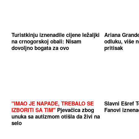
Turistkinju iznenadile cijene ležaljki
Ariana Grande
na crnogorskoj obali: Nisam
odluku, više 
dovoljno bogata za ovo
pritisak
"IMAO JE NAPADE, TREBALO SE
Slavni Ešref 
IZBORITI SA TIM"
Pjevačica zbog
Fanovi iznen
unuka sa autizmom otišla da živi na
selo