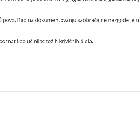
anice Šipovo. Rad na dokumentovanju saobraćajne nezgode je u
znat kao učinilac težih krivičnih djela.