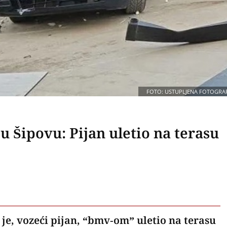
FOTO: USTUPLJENA FOTOGRAF
u Šipovu: Pijan uletio na terasu
 je, vozeći pijan, “bmv-om” uletio na terasu