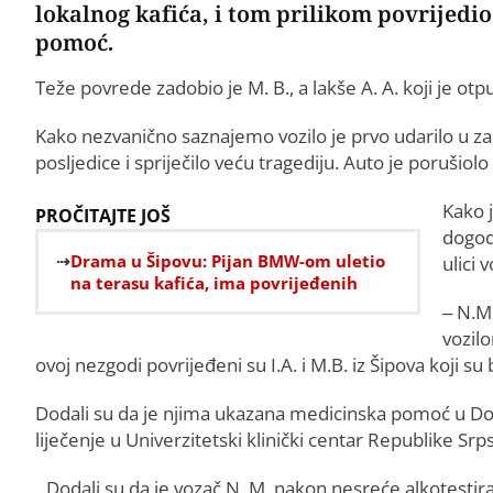
lokalnog kafića, i tom prilikom povrijedi
pomoć.
Teže povrede zadobio je M. B., a lakše A. A. koji je otp
Kako nezvanično saznajemo vozilo je prvo udarilo u zaš
posljedice i spriječilo veću tragediju. Auto je porušiolo i
Kako 
PROČITAJTE JOŠ
dogod
Drama u Šipovu: Pijan BMW-om uletio
ulici 
na terasu kafića, ima povrijeđenih
– N.M
vozilo
ovoj nezgodi povrijeđeni su I.A. i M.B. iz Šipova koji su b
Dodali su da je njima ukazana medicinska pomoć u Dom
liječenje u Univerzitetski klinički centar Republike Srp
Dodali su da je vozač N. M. nakon nesreće alkotestira