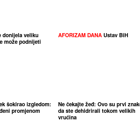
 donijela veliku
AFORIZAM DANA
Ustav BiH
ne može podnijeti
Tek šokirao izgledom:
Ne čekajte žeđ: Ovo su prvi znak
ađeni promjenom
da ste dehidrirali tokom velikih
vrućina