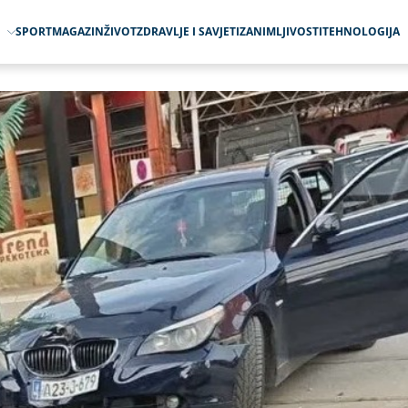
O
SPORT
MAGAZIN
ŽIVOT
ZDRAVLJE I SAVJETI
ZANIMLJIVOSTI
TEHNOLOGIJA