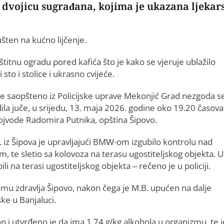
o dvojicu sugrađana, kojima je ukazana ljekar
ušten na kućno lijčenje.
titnu ogradu pored kafića što je kako se vjeruje ublažilo
 sto i stolice i ukrasno cvijeće.
je saopšteno iz Policijske uprave Mekonjić Grad nezgoda s
ila juče, u srijedu, 13. maja 2026. godine oko 19.20 časova
vojvode Radomira Putnika, opština Šipovo.
. iz Šipova je upravljajući BMW-om izgubilo kontrolu nad
m, te sletio sa kolovoza na terasu ugostiteljskog objekta. U
ili na terasi ugostiteljskog objekta – rečeno je u policiji.
u zdravlja Šipovo, nakon čega je M.B. upućen na dalje
ske u Banjaluci.
n i utvrđeno je da ima 1,74 g/kg alkohola u organizmu, te j