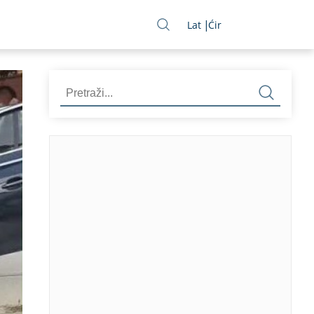
Lat
Ćir