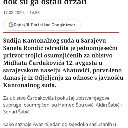
dok su ga ostali držali
17.08.2020. | 14:53
Dodaj BL Portal kao Google izvor
Sudija Kantonalnog suda u Sarajevu
Sanela Rondić odredila je jednomjesečni
pritvor trojici osumnjičenih za ubistvo
Midhata Čardakovića 12. avgusta u
sarajevskom naselju Ahatovići, potvrđeno
danas je iz Odjeljenja za odnose s javnošću
Kantonalnog suda.
Za ubistvo Čardakovića i pokušaj ubistva njegove
supruge, osumnjičeni su Hamed Šutrović, Aldin Šabić i
Senad Šabić.
Kako saznaje Avaz nijedan od svjedoka saslušanih u