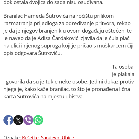
dok ostala dvojica do sada nisu osuđivana.
Branilac Hameda Šutrovića na ročištu prilikom
razmatranja prijedloga za određivanje pritvora, rekao
je da je njegov branjenik u ovom događaju oštećeni te
je naveo da je Adisa Čardaković izjavila da je čula plač
na ulici i njenog supruga koji je pričao s muškarcem čiji
opis odgovara Šutroviću.
Ta osoba
je plakala
i govorila da su je tukle neke osobe. Jedini dokaz protiv
njega je, kako kaže branilac, to što je pronađena lična
karta Šutrovića na mjestu ubistva.
Oznake:
Rešetke
,
Sarajevo
,
Ubice