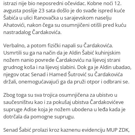
istrazi nije bio neposredni očevidac. Kobne noći 12.
avgusta poslije 23 sata došlo je do svađe ispred kuće
Šabića u ulici Ranovačka u sarajevskom naselju
Ahatovići, nakon čega su osumnjičeni otišli pred kuću
nastradalog Čardakovića.
Verbalno, a potom fizički napali su Čardakovića.
Usmrtili su ga na način da je Aldin Šabić kuhinjskim
nožem nanio povrede Čardakoviću na lijevoj strani
grudnog koša i na lijevoj slabini. Dok ga je Aldin ubadao,
njegov otac Senad i Hamed Šutrović su Čardakovića
držali, onemogućavajući ga da pruži otpor i odbrani se.
Zbog toga su sva trojica osumnjičena za ubistvo u
saučesništvu kao i za pokušaj ubistva Čardakovićeve
supruge Adise koja je nožem ubodena u leđa kada je
dotrčala da pomogne suprugu.
Senad Šabić prolazi kroz kaznenu evidenciju MUP ZDK,