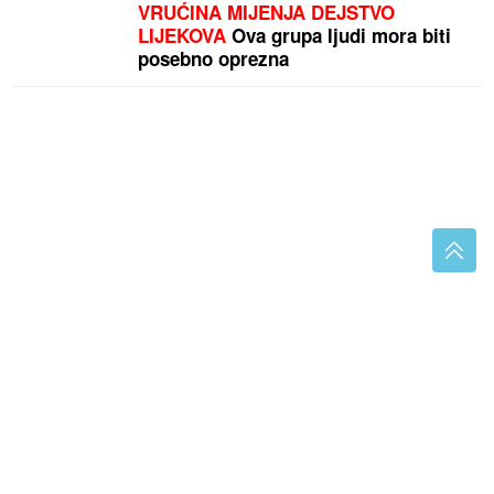
VRUĆINA MIJENJA DEJSTVO
LIJEKOVA
Ova grupa ljudi mora biti
posebno oprezna
Želite Čolu na vjenčanju? Otkriveno koliko košta
minuta pjevanja
(FOTO)
Ponosna mama: Sonja
Vuksanović UŽIVA SA KĆERKAMA NA
MORU, oko njih idiličan prizor