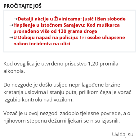
PROČITAJTE JOŠ
Detalji akcije u Živinicama: Jusić lišen slobode
Hapšenje u Istočnom Sarajevu: Kod muškarca
pronađeno više od 130 grama droge
U Doboju napad na policiju: Tri osobe uhapšene
nakon incidenta na ulici
Kod ovog lica je utvrđeno prisustvo 1,20 promila
alkohola.
Do nezgode je došlo usljed neprilagođene brzine
kretanja uslovima i stanju puta, prilikom čega je vozač
izgubio kontrolu nad vozilom.
Vozač je u ovoj nezgodi zadobio tjelesne povrede, a o
njihovom stepenu dežurni ljekari se nisu izjasnili.
Uviđaj su