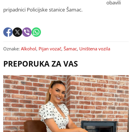
obavili
pripadnici Policijske stanice Šamac.
Oznake:
Alkohol
,
Pijan vozač
,
Šamac
,
Uništena vozila
PREPORUKA ZA VAS