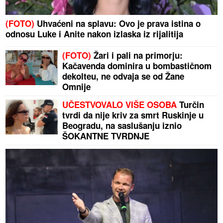
(FOTO)
Uhvaćeni na splavu: Ovo je prava istina o
odnosu Luke i Anite nakon izlaska iz rijalitija
(FOTO)
Žari i pali na primorju:
Kačavenda dominira u bombastičnom
dekolteu, ne odvaja se od Žane
Omnije
UČESTVOVALO VIŠE OSOBA
Turčin
tvrdi da nije kriv za smrt Ruskinje u
Beogradu, na saslušanju iznio
ŠOKANTNE TVRDNJE