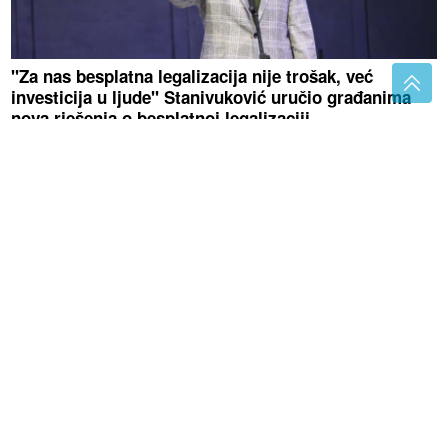
"Za nas besplatna legalizacija nije trošak, već
investicija u ljude" Stanivuković uručio građanima
nova rješenja o besplatnoj legalizaciji
SVE VIŠE INTERVENCIJA U
BANJALUCI
Građani se zbog vrućina
žale na slabost, vrtoglavicu i pritisak
Nova prijetnja potrošačima: Ratovi,
nafta i El Ninjo prijete novim talasom
poskupljenja hrane