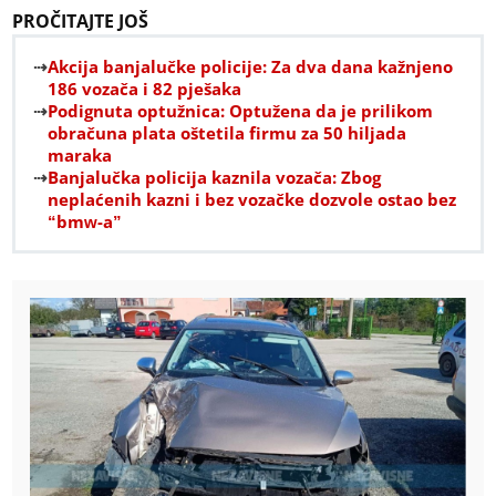
PROČITAJTE JOŠ
Akcija banjalučke policije: Za dva dana kažnjeno
186 vozača i 82 pješaka
Podignuta optužnica: Optužena da je prilikom
obračuna plata oštetila firmu za 50 hiljada
maraka
Banjalučka policija kaznila vozača: Zbog
neplaćenih kazni i bez vozačke dozvole ostao bez
“bmw-a”