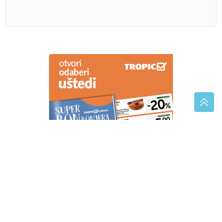
Greške u vaspitanju djece: 7 navika
koje roditelji moraju da promijene
Emina Jahović pokradena u Istanbulu, ostala bez
garderobe vrijedne više od 50.000 eura
Ljetni saveznik za zdravlje: Hrana
koja hladi organizam i pomaže protiv
dehidracije