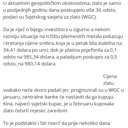
U aktuelnim geopolitičkim okolnostima, zlato je samo
u posljednjih godinu dana poskupjelo više 36 odsto,
podaci su Svjetskog savjeta za zlato (WGC).
Da je riječ o bijegu investitora u sigurno a nekom
razvoju situacije na tržištu plemenitih metala pokazuju
i kretanja cijene srebra, koja je u petak bila stabilna na
34,41 dolara po unci, dok je platina pojeftinila za 0,1
odsto na 985,34 dolara, a paladijum poskupio za 0,5
odsto, na 980,14 dolara.
Cijena
zlatu
svakako neće skoro padati jer, prognozirali su u WGC u
januaru, centralne banke će nastaviti da ga kupuju.
Kina, najveći svjetski kupac, je u februaru kupovala
zlato četvrti mjesec zaredom.
To je podstaklo i Siti riserč da prije nekoliko dana