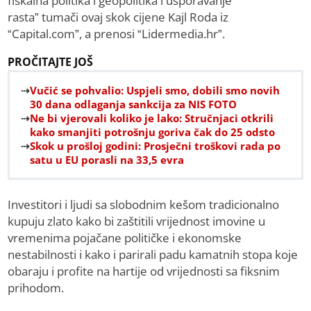
fiskalna politika i geopolitika i usporavanje
rasta” tumači ovaj skok cijene Kajl Roda iz
“Capital.com”, a prenosi “Lidermedia.hr”.
PROČITAJTE JOŠ
Vučić se pohvalio: Uspjeli smo, dobili smo novih
30 dana odlaganja sankcija za NIS FOTO
Ne bi vjerovali koliko je lako: Stručnjaci otkrili
kako smanjiti potrošnju goriva čak do 25 odsto
Skok u prošloj godini: Prosječni troškovi rada po
satu u EU porasli na 33,5 evra
Investitori i ljudi sa slobodnim kešom tradicionalno
kupuju zlato kako bi zaštitili vrijednost imovine u
vremenima pojačane političke i ekonomske
nestabilnosti i kako i parirali padu kamatnih stopa koje
obaraju i profite na hartije od vrijednosti sa fiksnim
prihodom.