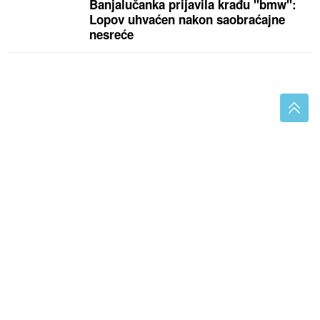
Banjalučanka prijavila krađu "bmw":
Lopov uhvaćen nakon saobraćajne
nesreće
SIN USMRTIO MAJKU
Tijelo žene pronađeno u stanu,
policija blokirala ulicu i prilaz zgradi
Tajna savršenog sataraša: Jedan
korak sa paradajzom pravi veliku
razliku