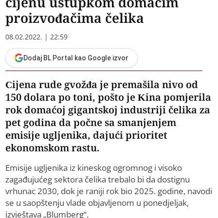
cijenu ustupkom domaćim
proizvođačima čelika
08.02.2022. | 22:59
Dodaj BL Portal kao Google izvor
Cijena rude gvožđa je premašila nivo od
150 dolara po toni, pošto je Kina pomjerila
rok domaćoj gigantskoj industriji čelika za
pet godina da počne sa smanjenjem
emisije ugljenika, dajući prioritet
ekonomskom rastu.
Emisije ugljenika iz kineskog ogromnog i visoko
zagađujućeg sektora čelika trebalo bi da dostignu
vrhunac 2030, dok je raniji rok bio 2025. godine, navodi
se u saopštenju vlade objavljenom u ponedjeljak,
izvještava „Blumberg“.