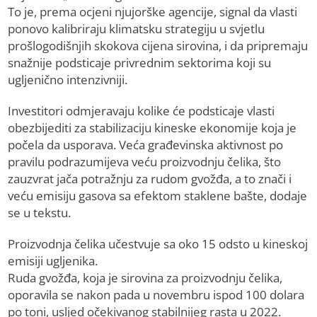
To je, prema ocjeni njujorške agencije, signal da vlasti
ponovo kalibriraju klimatsku strategiju u svjetlu
prošlogodišnjih skokova cijena sirovina, i da pripremaju
snažnije podsticaje privrednim sektorima koji su
ugljenično intenzivniji.
Investitori odmjeravaju kolike će podsticaje vlasti
obezbijediti za stabilizaciju kineske ekonomije koja je
počela da usporava. Veća građevinska aktivnost po
pravilu podrazumijeva veću proizvodnju čelika, što
zauzvrat jača potražnju za rudom gvožđa, a to znači i
veću emisiju gasova sa efektom staklene bašte, dodaje
se u tekstu.
Proizvodnja čelika učestvuje sa oko 15 odsto u kineskoj
emisiji ugljenika.
Ruda gvožđa, koja je sirovina za proizvodnju čelika,
oporavila se nakon pada u novembru ispod 100 dolara
po toni, usljed očekivanog stabilnijeg rasta u 2022.