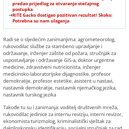
predao prijedlog za otvaranje stečajnog
postupka
RiTE Gacko dostigao pozitivan rezultat! Skoko:
Potrebna su nam ulaganja
Radi se o sljedećim zanimanjima: agrometeorolog,
rukovodilac službe za stambeno upravljanje i
održavanje, inženjer zaštite od požara, stručnjak za
uspostavljanje i održavanje GIS-a, doktor urgentne
medicine, zdravstveni nutricionista, inženjer
medicinsko-laboratorijske dijagnostike, profesor
demokratije, profesor estetike, asistent u nastavi,
nastavnik demokratije, nastavnik njemačkog jezika,
nastavnik turskog jezika
Takođe tu su i zanimanja: voditelj društvenih mreža,
rukovodilac jedinice za internu reviziju, interni revizor,
ekonomista turizmolog, kriminalistički vještak za
daktiloskopsku identifikaciju, socijalni stručnjak za rad