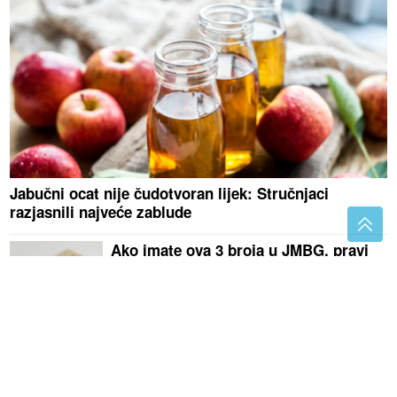
Jabučni ocat nije čudotvoran lijek: Stručnjaci
razjasnili najveće zablude
Ako imate ova 3 broja u JMBG, pravi
ste sretnici
Ne stvaraju se samo od spavanja:
Krmelje u očima mogu da postanu
ozbiljan problem ako ignorišete ove
simptome