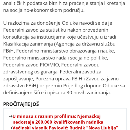
analitičkih podataka bitnih za praćenje stanja i kretanja
na socijalno-ekonomskom području.
U razlozima za donošenje Odluke navodi se da je
Federalni zavod za statistiku nakon provedenih
konsultacija sa institucijama koje učestvuju u izradi
Klasifikacija zanimanja (Agencija za državnu službu
FBiH, Federalno ministarstvo obrazovanja i nauke,
Federalno ministarstvo rada i socijalne politike,
Federalni zavod PIO/MIO, Federalni zavodu
zdravstvenog osiguranja, Federalni zavod za
zapošljavanje, Porezna uprava FBiH i Zavod za javno
zdravstvo FBiH) pripremio Prijedlog dopune Odluke sa
definisanjem šifre i opisa za 30 novih zanimanja.
PROČITAJTE JOŠ
U minusu s raznim profilima: Njemačkoj
nedostaje 200.000 kvalifikovanih radnika
Većinski vlasnik Pavlović: Rudnik “Nova Ljubija”