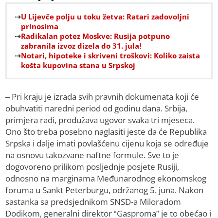
U Lijevče polju u toku žetva: Ratari zadovoljni
prinosima
Radikalan potez Moskve: Rusija potpuno
zabranila izvoz dizela do 31. jula!
Notari, hipoteke i skriveni troškovi: Koliko zaista
košta kupovina stana u Srpskoj
– Pri kraju je izrada svih pravnih dokumenata koji će
obuhvatiti naredni period od godinu dana. Srbija,
primjera radi, produžava ugovor svaka tri mjeseca.
Ono što treba posebno naglasiti jeste da će Republika
Srpska i dalje imati povlašćenu cijenu koja se određuje
na osnovu takozvane naftne formule. Sve to je
dogovoreno prilikom posljednje posjete Rusiji,
odnosno na marginama Međunarodnog ekonomskog
foruma u Sankt Peterburgu, održanog 5. juna. Nakon
sastanka sa predsjednikom SNSD-a Miloradom
Dodikom, generalni direktor “Gasproma” je to obećao i