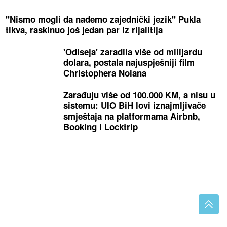
"Nismo mogli da nađemo zajednički jezik" Pukla
tikva, raskinuo još jedan par iz rijalitija
'Odiseja' zaradila više od milijardu
dolara, postala najuspješniji film
Christophera Nolana
Zarađuju više od 100.000 KM, a nisu u
sistemu: UIO BiH lovi iznajmljivače
smještaja na platformama Airbnb,
Booking i Locktrip