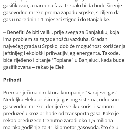
gasifikovan, a naredna faza trebalo bi da bude širenje
gasovodne mreže prema zapadu Srpske, s ciljem da
gas u narednih 14 mjeseci stigne i do Banjaluke.
– Benefiti će biti veliki, prije svega za Banjaluku, koja
ima problem sa zagađenošću vazduha. Građani
najvećeg grada u Srpskoj dobiće mogućnost korišćenja
jeftinijeg i ekološki prihvatljivijeg energenta. Takođe,
biće riješeno i pitanje “Toplane” u Banjaluci, kada bude
gasifikovana – rekao je Elek.
Prihodi
Prema riječima direktora kompanije “Sarajevo-gas”
Nedeljka Eleka proširenje gasnog sistema, odnosno
gasovodne mreže, donijeće veliku korist i samom
preduzeću kroz prihode od transporta gasa. Kako je
rekao preduzeće trenutno zaradi oko 1,5 miliona
maraka godišnje za 41 kilometar gasovoda, što će u