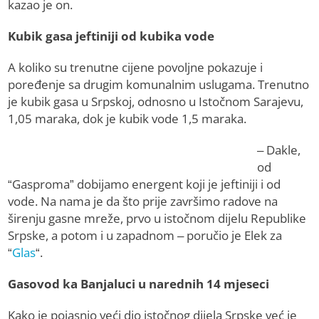
kazao je on.
Kubik gasa jeftiniji od kubika vode
A koliko su trenutne cijene povoljne pokazuje i
poređenje sa drugim komunalnim uslugama. Trenutno
je kubik gasa u Srpskoj, odnosno u Istočnom Sarajevu,
1,05 maraka, dok je kubik vode 1,5 maraka.
– Dakle,
od
“Gasproma” dobijamo energent koji je jeftiniji i od
vode. Na nama je da što prije završimo radove na
širenju gasne mreže, prvo u istočnom dijelu Republike
Srpske, a potom i u zapadnom – poručio je Elek za
“
Glas
“.
Gasovod ka Banjaluci u narednih 14 mjeseci
Kako je pojasnio veći dio istočnog dijela Srpske već je