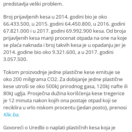
predstavlja veliki problem.
Broj prijavljenih kesa u 2014. godini bio je oko
66.433.500, u 2015. godini 64.450.800, u 2016. godini
67.821.000 i u 2017. godini 69.992.900 kesa. Od broja
prijavljenih kesa manji procenat otpada na one na koje
se plaća naknada i broj takvih kesa je u opadanju jer je
2014. godine bio oko 9.321.600, a u 2017. godini
3.057.500.
Tokom proizvodnje jedne plastične kese emituje se
oko 200 miligrama CO2. Za dobijanje jedne plastične
kese utroši se oko 500kJ prirodnog gasa, 120kJ nafte ili
80kJ uglja. Prosječna dužina korišćenja kese tregerice
je 12 minuta nakon kojih ona postaje otpad koji se
reciklira u vrlo niskom procentu (jedan posto), prenosi
Klix.ba
.
Govoreći o Uredbi o naplati plastičnih kesa koja je