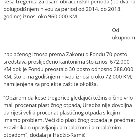
kesa tregerica za osam obračunskih perioda (po dva na
polugodišnjem nivou za period od 2014. do 2018.
godine) iznosi oko 960.000 KM.
Od
ukupnom
naplaćenog iznosa prema Zakonu o Fondu 70 posto
sredstava proslijeđeno kantonima što iznosi 672.000
KM dok je Fondu preostalo 30 posto odnosno 288.000
KM, što bi na godišnjem nivou iznosilo oko 72.000 KM,
namijenjena za projekte zaštite okoliša.
“Obzirom da kese tregerice gledajući težinski čine vrlo
mali procenat plastičnog otpada, Uredba nije dovoljna
da riješi veliki procenat plastičnog otpada s kojim
imamo problem. Veći dio plastičnog otpada je predmet
Pravilnika o upravljanju ambalažom i ambalažnim
otpadom”, dodala je Hadžić-Ramić.