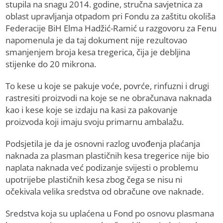
stupila na snagu 2014. godine, stručna savjetnica za
oblast upravljanja otpadom pri Fondu za zaštitu okoliša
Federacije BiH Elma Hadžić-Ramić u razgovoru za Fenu
napomenula je da taj dokument nije rezultovao
smanjenjem broja kesa tregerica, čija je debljina
stijenke do 20 mikrona.
To kese u koje se pakuje voće, povrće, rinfuzni i drugi
rastresiti proizvodi na koje se ne obračunava naknada
kao i kese koje se izdaju na kasi za pakovanje
proizvoda koji imaju svoju primarnu ambalažu.
Podsjetila je da je osnovni razlog uvođenja plaćanja
naknada za plasman plastičnih kesa tregerice nije bio
naplata naknada već podizanje svijesti o problemu
upotrijebe plastičnih kesa zbog čega se nisu ni
očekivala velika sredstva od obračune ove naknade.
Sredstva koja su uplaćena u Fond po osnovu plasmana